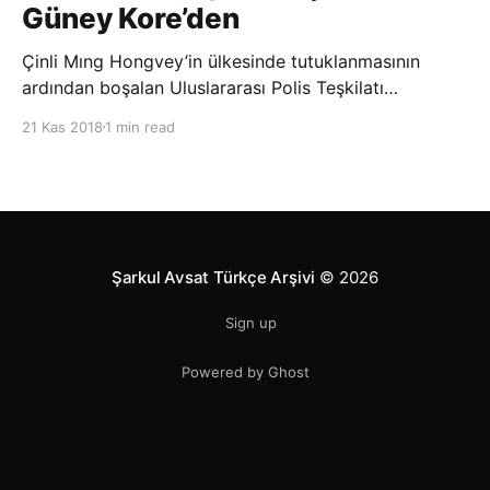
Güney Kore’den
Çinli Mıng Hongvey’in ülkesinde tutuklanmasının
ardından boşalan Uluslararası Polis Teşkilatı
(INTERPOL) Başkanlığına Güney Koreli Kim Jong Yang
21 Kas 2018
1 min read
seçildi. INTERPOL Genel Kurulu’nun Dubai’deki
toplantısında yapılan seçimde, oyların 3’te 2’sini
kazanan Kim, teşkilatın yeni
Şarkul Avsat Türkçe Arşivi
© 2026
Sign up
Powered by Ghost