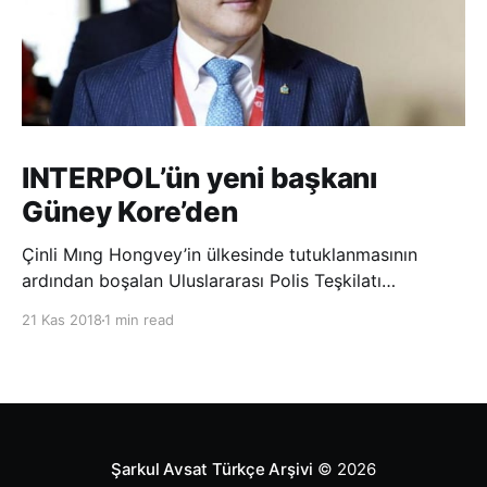
INTERPOL’ün yeni başkanı
Güney Kore’den
Çinli Mıng Hongvey’in ülkesinde tutuklanmasının
ardından boşalan Uluslararası Polis Teşkilatı
(INTERPOL) Başkanlığına Güney Koreli Kim Jong Yang
21 Kas 2018
1 min read
seçildi. INTERPOL Genel Kurulu’nun Dubai’deki
toplantısında yapılan seçimde, oyların 3’te 2’sini
kazanan Kim, teşkilatın yeni
Şarkul Avsat Türkçe Arşivi
© 2026