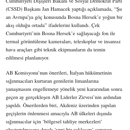
Cumhuriyeti Dışişleri Bakanı ve Sosyal Demokrat Parti
(CSSD) Başkanı Jan Hamacek yaptığı açıklamada, “Şu
an Avrupa’ya göç konusunda Bosna Hersek’e yoğun bir
akış olduğu ortada” ifadelerini kullandı. Çek
Cumhuriyeti’nin Bosna Hersek’e sağlayacağı fon ile
termal görüntüleme kameraları, teleskoplar ve insansız
hava araçları gibi teknik ekipmanların da temin
edilmesi planlanıyor.
AB Komisyonu’nun önerileri, İtalyan hükümetinin
sığınmacıları kurtaran gemilerin limanlarına
yanaşmasını engellemeye yönelik yeni kararından sonra
geçen ay gerçekleşen AB Liderler Zirvesi’nin ardından
yapıldı. Önerilerden biri, Akdeniz üzerinden yapılan
geçişlerin önlenmesi amacıyla AB ülkeleri dışında
sığınmacılar için ‘bölgesel tahliye merkezleri’
oluşturulmasına dayalı ‘yeni bir yaklaşım’ sunuyor.