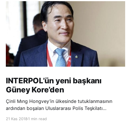
INTERPOL’ün yeni başkanı
Güney Kore’den
Çinli Mıng Hongvey’in ülkesinde tutuklanmasının
ardından boşalan Uluslararası Polis Teşkilatı
(INTERPOL) Başkanlığına Güney Koreli Kim Jong Yang
21 Kas 2018
1 min read
seçildi. INTERPOL Genel Kurulu’nun Dubai’deki
toplantısında yapılan seçimde, oyların 3’te 2’sini