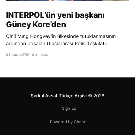
INTERPOL’ün yeni başkanı
Güney Kore’den
Çinli Mıng Hongvey’in ülkesinde tutuklanmasının
ardından boşalan Uluslararası Polis Teşkilatı
(INTERPOL) Başkanlığına Güney Koreli Kim Jong Yang
21 Kas 2018
1 min read
seçildi. INTERPOL Genel Kurulu’nun Dubai’deki
toplantısında yapılan seçimde, oyların 3’te 2’sini
kazanan Kim, teşkilatın yeni
Şarkul Avsat Türkçe Arşivi
© 2026
Sign up
Powered by Ghost