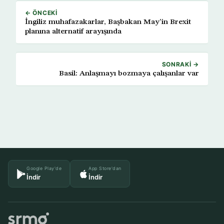
← ÖNCEKI
İngiliz muhafazakarlar, Başbakan May’in Brexit
planına alternatif arayışında
SONRAKI →
Basil: Anlaşmayı bozmaya çalışanlar var
Google Play'de
App Store'dan
İndir
İndir