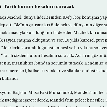
i: Tarih bunun hesabını soracak
aça Machel, dünya liderlerinden BM’yi boş konuşma yapı
lep etti. BM’nin çatışmaları önlemek ve dünyanın diğer 
mak amacıyla kurulduğunu ifade eden Machel, kurulmas
k sayıda çatışma olduğunu ve son 10 yılda küresel güve
ti. Liderlerin sorumluluğu üstlenmesi ve bu yıkıma son ve
, “Tarih sizden bunun hesabını soracak. Acıların gözü
rseniz, insanlık sizi bundan sorumlu tutacak. Kendinize 
rar mercileri, istilacı kaynaklar ve silahlar endüstrisi
i kullandı.
misyonu Başkanı Musa Faki Muhammed, Mandela’nın her
k istediğini işaret ederek, Mandela’nın gelecek nesiller 