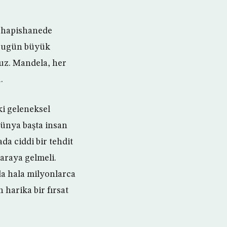
ı hapishanede
“Bugün büyük
ruz. Mandela, her
.
i geleneksel
dünya başta insan
da ciddi bir tehdit
araya gelmeli.
nda hala milyonlarca
 harika bir fırsat