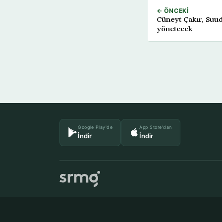
← ÖNCEKI
Cüneyt Çakır, Suud
yönetecek
Google Play'de
App Store'dan
İndir
İndir