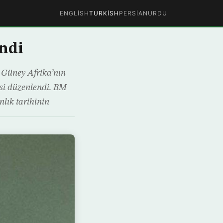
ENGLISH
TURKISH
PERSIAN
URDU
ndi
 Güney Afrika’nın
esi düzenlendi. BM
lık tarihinin