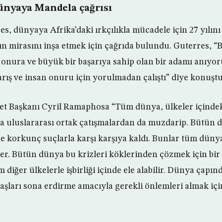
ünyaya Mandela çağrısı
s, dünyaya Afrika’daki ırkçılıkla mücadele için 27 yılın
n mirasını inşa etmek için çağrıda bulundu. Guterres, 
ir onura ve büyük bir başarıya sahip olan bir adamı anıyo
arış ve insan onuru için yorulmadan çalıştı” diye konuştu
et Başkanı Cyril Ramaphosa “Tüm dünya, ülkeler içindek
da uluslararası ortak çatışmalardan da muzdarip. Bütün 
e korkunç suçlarla karşı karşıya kaldı. Bunlar tüm dünya
er. Bütün dünya bu krizleri köklerinden çözmek için bir 
 diğer ülkelerle işbirliği içinde ele alabilir. Dünya çapı
şları sona erdirme amacıyla gerekli önlemleri almak için