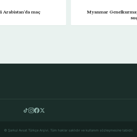
i Arabistan’da maç
Myanmar Genelkurmay
suç
© Şarkul Avsat Türkçe Arşivi. Tüm haklar saklıdır ve kullanım sözleşmesine tabidir.