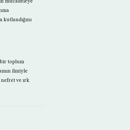
çin mücadeleye
anma
a kutlandığını
bir toplum
amın ilmiyle
 nefret ve ırk