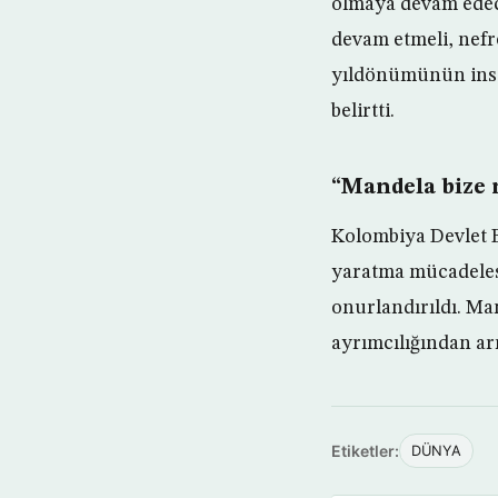
olmaya devam edec
devam etmeli, nefr
yıldönümünün insan
belirtti.
“Mandela bize 
Kolombiya Devlet 
yaratma mücadeles
onurlandırıldı. Man
ayrımcılığından ar
Etiketler:
DÜNYA