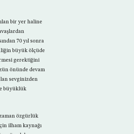
lan bir yer haline
savaşlardan
ından 70 yıl sonra
nliğin büyük ölçüde
rmesi gerektiğini
nüzün önünde devam
olan sevginizden
nde büyüklük
 zaman özgürlük
için ilham kaynağı