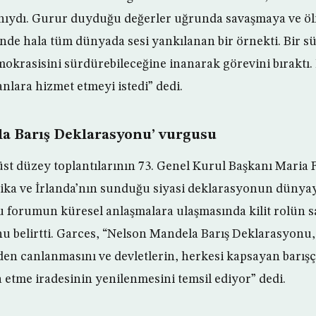
ıydı. Gurur duyduğu değerler uğrunda savaşmaya ve öl
inde hala tüm dünyada sesi yankılanan bir örnekti. Bir 
okrasisini sürdürebileceğine inanarak görevini bıraktı. İ
nlara hizmet etmeyi istedi” dedi.
a Barış Deklarasyonu’ vurgusu
st düzey toplantılarının 73. Genel Kurul Başkanı Maria
ka ve İrlanda’nın sunduğu siyasi deklarasyonun dünyay
u forumun küresel anlaşmalara ulaşmasında kilit rolün s
u belirtti. Garces, “Nelson Mandela Barış Deklarasyonu,
den canlanmasını ve devletlerin, herkesi kapsayan barışçı
a etme iradesinin yenilenmesini temsil ediyor” dedi.