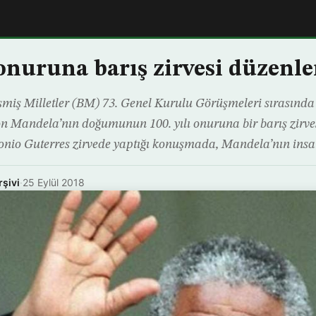
nuruna barış zirvesi düzenle
şmiş Milletler (BM) 73. Genel Kurulu Görüşmeleri sırasında
son Mandela’nın doğumunun 100. yılı onuruna bir barış zirv
onio Guterres zirvede yaptığı konuşmada, Mandela’nın insan
rşivi
·
25 Eylül 2018