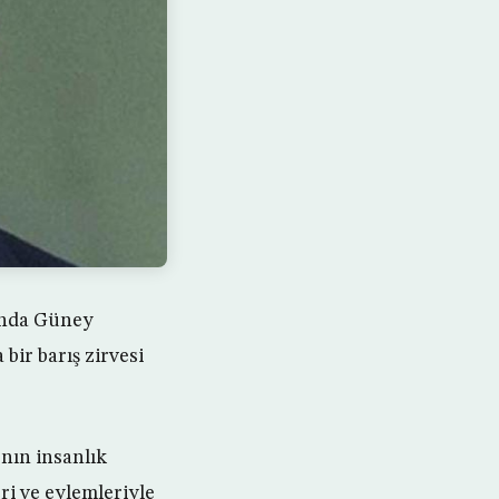
sında Güney
bir barış zirvesi
nın insanlık
ri ve eylemleriyle