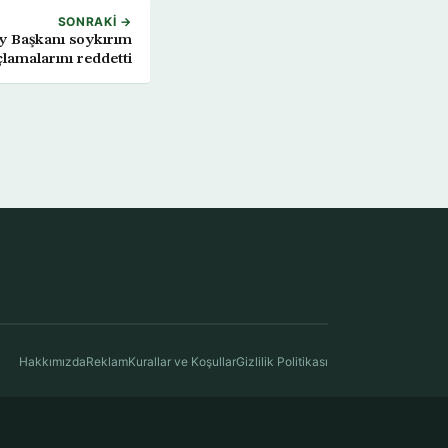
SONRAKI →
 Başkanı soykırım
lamalarını reddetti
Hakkımızda
Reklam
Kurallar ve Koşullar
Gizlilik Politikası