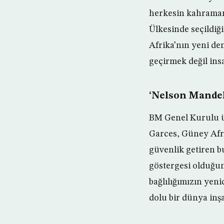
herkesin kahraman
Ülkesinde seçildiğ
Afrika’nın yeni dem
geçirmek değil insa
‘Nelson Mandel
BM Genel Kurulu ü
Garces, Güney Afri
güvenlik getiren b
göstergesi olduğun
bağlılığımızın yeni
dolu bir dünya inş