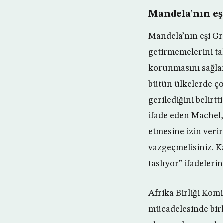
Mandela’nın eş
Mandela’nın eşi Gr
getirmemelerini ta
korunmasını sağla
bütün ülkelerde ço
gerilediğini belirt
ifade eden Machel
etmesine izin veri
vazgeçmelisiniz. Ka
taslıyor” ifadelerin
Afrika Birliği Ko
mücadelesinde birli