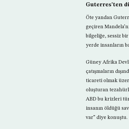
Guterres’ten d
Öte yandan Guterre
geçiren Mandela’nı
bilgeliğe, sessiz b
yerde insanların b
Güney Afrika Devl
çatışmaların dışın
ticareti olmak üzer
oluşturan tezahürl
ABD bu krizleri tüm
insanın öldüğü sava
var” diye konuştu.