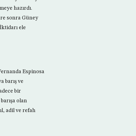
meye hazırdı.
süre sonra Güney
ktidarı ele
 Fernanda Espinosa
a barış ve
adece bir
 barışa olan
l, adil ve refah