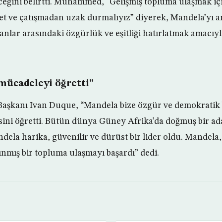
eğini belirtti. Muhammed, “Gelişmiş topluma ulaşmak i
et ve çatışmadan uzak durmalıyız” diyerek, Mandela’yı 
lar arasındaki özgürlük ve eşitliği hatırlatmak amacıyl
mücadeleyi öğretti”
Başkanı Ivan Duque, “Mandela bize özgür ve demokratik 
ini öğretti. Bütün dünya Güney Afrika’da doğmuş bir ad
dela harika, güvenilir ve dürüst bir lider oldu. Mandela,
ınmış bir topluma ulaşmayı başardı” dedi.