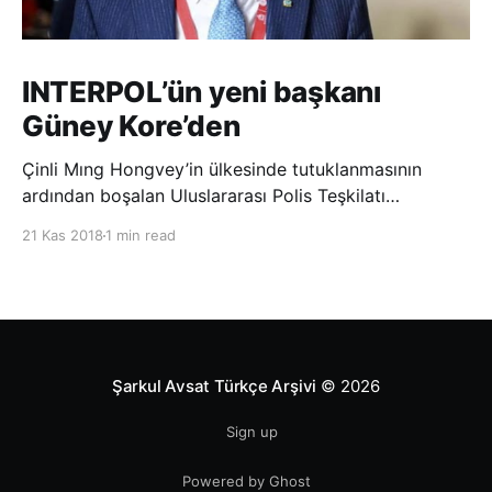
INTERPOL’ün yeni başkanı
Güney Kore’den
Çinli Mıng Hongvey’in ülkesinde tutuklanmasının
ardından boşalan Uluslararası Polis Teşkilatı
(INTERPOL) Başkanlığına Güney Koreli Kim Jong Yang
21 Kas 2018
1 min read
seçildi. INTERPOL Genel Kurulu’nun Dubai’deki
toplantısında yapılan seçimde, oyların 3’te 2’sini
kazanan Kim, teşkilatın yeni
Şarkul Avsat Türkçe Arşivi
© 2026
Sign up
Powered by Ghost