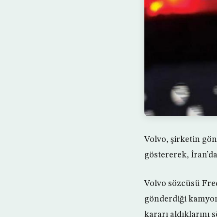
Volvo, şirketin gö
göstererek, İran’da
Volvo sözcüsü Fred
gönderdiği kamyon 
kararı aldıklarını s