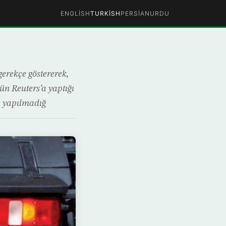
ENGLISH
TURKISH
PERSIAN
URDU
erekçe göstererek,
ün Reuters’a yaptığı
e yapılmadığ