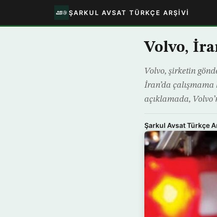
ŞARKUL AVSAT TÜRKÇE ARŞIVI
Volvo, İr
Volvo, şirketin gön
İran’da çalışmama k
açıklamada, Volvo’
Şarkul Avsat Türkçe A