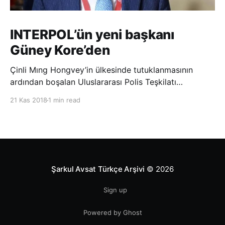
INTERPOL’ün yeni başkanı
Güney Kore’den
Çinli Mıng Hongvey’in ülkesinde tutuklanmasının
ardından boşalan Uluslararası Polis Teşkilatı
(INTERPOL) Başkanlığına Güney Koreli Kim Jong Yang
21 Kas 2018
1 min read
seçildi. INTERPOL Genel Kurulu’nun Dubai’deki
toplantısında yapılan seçimde, oyların 3’te 2’sini
kazanan Kim, teşkilatın yeni
Şarkul Avsat Türkçe Arşivi
© 2026
Sign up
Powered by Ghost