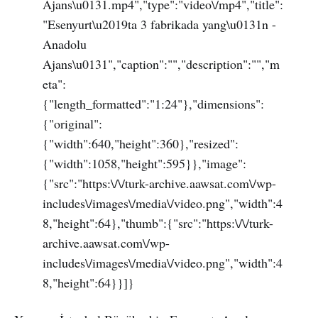
Ajans\u0131.mp4","type":"video\/mp4","title":
"Esenyurt\u2019ta 3 fabrikada yang\u0131n -
Anadolu
Ajans\u0131","caption":"","description":"","m
eta":
{"length_formatted":"1:24"},"dimensions":
{"original":
{"width":640,"height":360},"resized":
{"width":1058,"height":595}},"image":
{"src":"https:\/\/turk-archive.aawsat.com\/wp-
includes\/images\/media\/video.png","width":4
8,"height":64},"thumb":{"src":"https:\/\/turk-
archive.aawsat.com\/wp-
includes\/images\/media\/video.png","width":4
8,"height":64}}]}