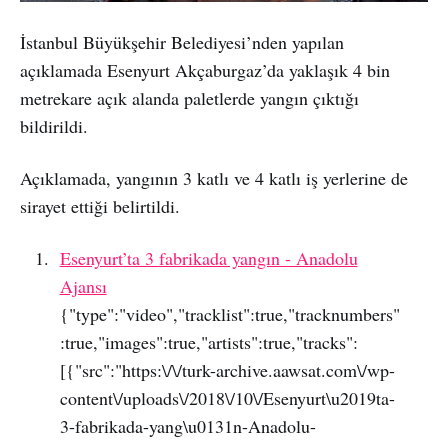
İstanbul Büyükşehir Belediyesi’nden yapılan
açıklamada Esenyurt Akçaburgaz’da yaklaşık 4 bin
metrekare açık alanda paletlerde yangın çıktığı
bildirildi.
Açıklamada, yangının 3 katlı ve 4 katlı iş yerlerine de
sirayet ettiği belirtildi.
Esenyurt’ta 3 fabrikada yangın - Anadolu
Ajansı
{"type":"video","tracklist":true,"tracknumbers"
:true,"images":true,"artists":true,"tracks":
[{"src":"https:\/\/turk-archive.aawsat.com\/wp-
content\/uploads\/2018\/10\/Esenyurt\u2019ta-
3-fabrikada-yang\u0131n-Anadolu-