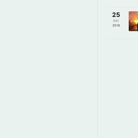
25
EKI
2018