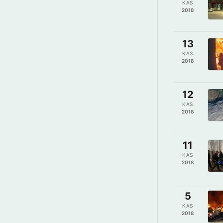
KAS
2018
13
KAS
2018
12
KAS
2018
11
KAS
2018
5
KAS
2018