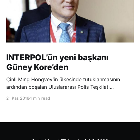
INTERPOL’ün yeni başkanı
Güney Kore’den
Çinli Mıng Hongvey’in ülkesinde tutuklanmasının
ardından boşalan Uluslararası Polis Teşkilatı
(INTERPOL) Başkanlığına Güney Koreli Kim Jong Yang
21 Kas 2018
1 min read
seçildi. INTERPOL Genel Kurulu’nun Dubai’deki
toplantısında yapılan seçimde, oyların 3’te 2’sini
kazanan Kim, teşkilatın yeni