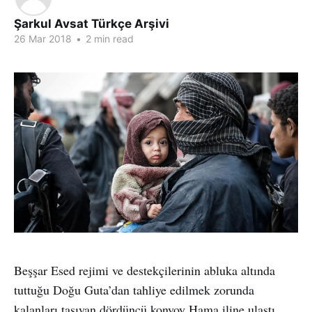
Şarkul Avsat Türkçe Arşivi
26 Mar 2018
•
2 min read
Beşşar Esed rejimi ve destekçilerinin abluka altında
tuttuğu Doğu Guta’dan tahliye edilmek zorunda
kalanları taşıyan dördüncü konvoy Hama iline ulaştı.