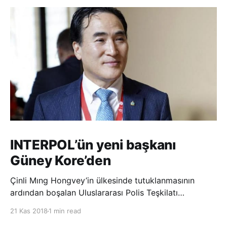
INTERPOL’ün yeni başkanı
Güney Kore’den
Çinli Mıng Hongvey’in ülkesinde tutuklanmasının
ardından boşalan Uluslararası Polis Teşkilatı
(INTERPOL) Başkanlığına Güney Koreli Kim Jong Yang
21 Kas 2018
1 min read
seçildi. INTERPOL Genel Kurulu’nun Dubai’deki