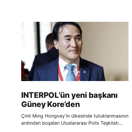
INTERPOL’ün yeni başkanı
Güney Kore’den
Çinli Mıng Hongvey’in ülkesinde tutuklanmasının
ardından boşalan Uluslararası Polis Teşkilatı
(INTERPOL) Başkanlığına Güney Koreli Kim