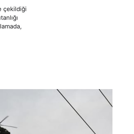
 çekildiği
tanlığı
klamada,