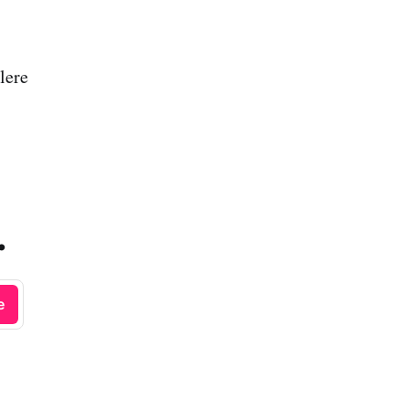
lere
.
e