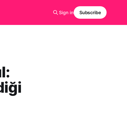
Sign in
Subscribe
l:
diği