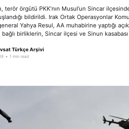
, terör örgütü PKK’nın Musul’un Sincar ilçesinde
şlandığı bildirildi. Irak Ortak Operasyonlar Komu
neral Yahya Resul, AA muhabirine yaptığı açı
 bağlı birliklerin, Sincar ilçesi ve Sinun kasabası
vsat Türkçe Arşivi
18
•
1 min read