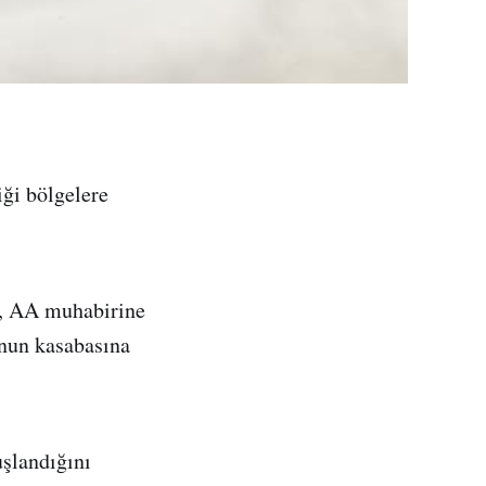
ği bölgelere
l, AA muhabirine
inun kasabasına
uşlandığını