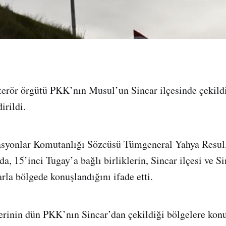
terör örgütü PKK’nın Musul’un Sincar ilçesinde çekildi
irildi.
asyonlar Komutanlığı Sözcüsü Tümgeneral Yahya Resu
a, 15’inci Tugay’a bağlı birliklerin, Sincar ilçesi ve S
arla bölgede konuşlandığını ifade etti.
erinin dün PKK’nın Sincar’dan çekildiği bölgelere kon