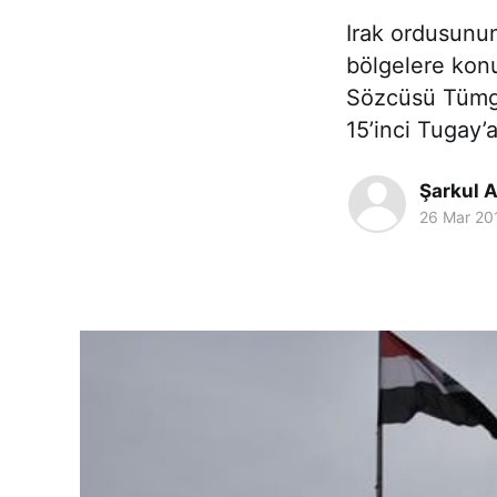
Irak ordusunun
bölgelere konu
Sözcüsü Tümge
15’inci Tugay’a
Şarkul A
26 Mar 20