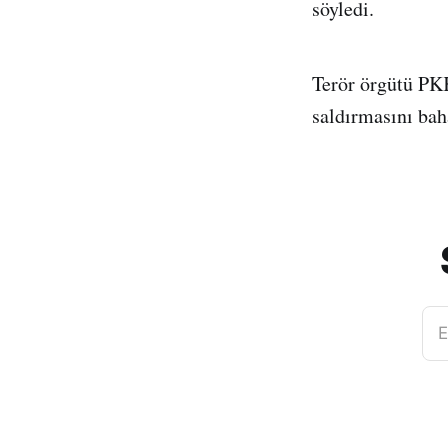
söyledi.
Terör örgütü PK
saldırmasını bah
E