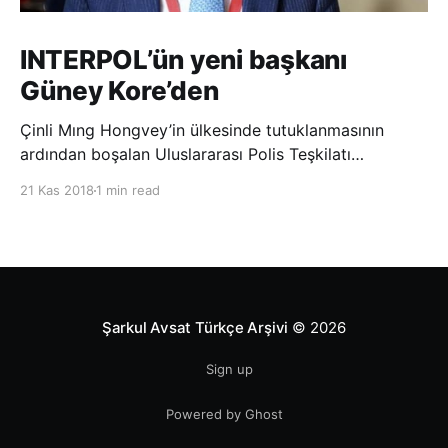
INTERPOL’ün yeni başkanı
Güney Kore’den
Çinli Mıng Hongvey’in ülkesinde tutuklanmasının
ardından boşalan Uluslararası Polis Teşkilatı
(INTERPOL) Başkanlığına Güney Koreli Kim Jong Yang
21 Kas 2018
1 min read
seçildi. INTERPOL Genel Kurulu’nun Dubai’deki
toplantısında yapılan seçimde, oyların 3’te 2’sini
kazanan Kim, teşkilatın yeni
Şarkul Avsat Türkçe Arşivi
© 2026
Sign up
Powered by Ghost