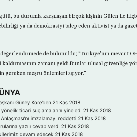
ütü, bu durumla karşılaşan birçok kişinin Gülen ile hiçbi
bilirliği ya da demokrasiyi talep eden aktivist ya da gaz
 değerlendirmede de bulunuldu; “Türkiye’nin mevcut OHA
i kaldırmasının zamanı geldi.Bunlar ulusal güvenliğe yön
n gereken meşru önlemleri aşıyor.”
DÜNYA
aşkanı Güney Kore’den
21 Kas 2018
yönelik ticari suçlamalarını yineledi
21 Kas 2018
Anlaşması’nı imzalamayı reddetti
21 Kas 2018
rularına yazılı cevap verdi
21 Kas 2018
işkilerimiz devam edecek
21 Kas 2018