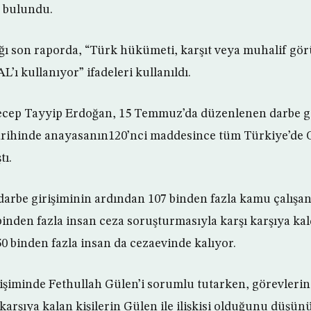
a bulundu.
ı son raporda, “Türk hükümeti, karşıt veya muhalif görü
’ı kullanıyor” ifadeleri kullanıldı.
ep Tayyip Erdoğan, 15 Temmuz’da düzenlenen darbe gi
rihinde anayasanın120’nci maddesince tüm Türkiye’de 
tı.
darbe girişiminin ardından 107 binden fazla kamu çalışanı
inden fazla insan ceza soruşturmasıyla karşı karşıya ka
0 binden fazla insan da cezaevinde kalıyor.
işiminde Fethullah Gülen’i sorumlu tutarken, görevleri
karşıya kalan kişilerin Gülen ile ilişkisi olduğunu düşün