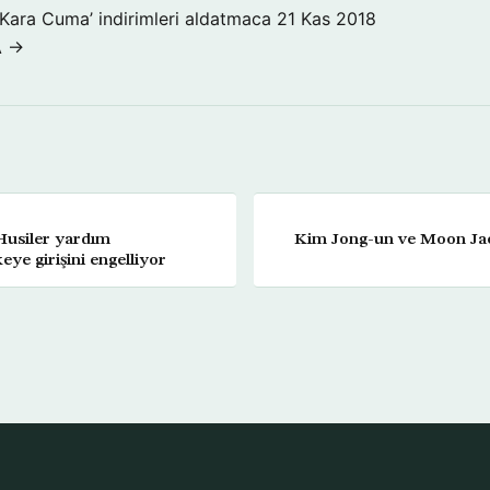
‘Kara Cuma’ indirimleri aldatmaca
21 Kas 2018
A →
Husiler yardım
Kim Jong-un ve Moon Jae
ye girişini engelliyor