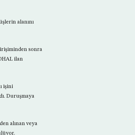
şlerin alanını
rişiminden sonra
OHAL ilan
 işini
ldı. Duruşmaya
nden alınan veya
ülüyor.