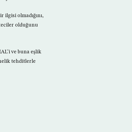
r ilgisi olmadığını,
eteciler olduğunu
L’i ve buna eşlik
elik tehditlerle