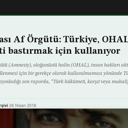
ası Af Örgütü: Türkiye, OHAL
i bastırmak için kullanıyor
ütü (Amnesty), olağanüstü halin (OHAL), insan hakları aktivi
llenmesi için bir gerekçe olarak kullanılmaması yönünde Tü
yınladığı son raporda, “Türk hükümeti, karşıt veya muhalif
rşivi
·
26 Nisan 2018