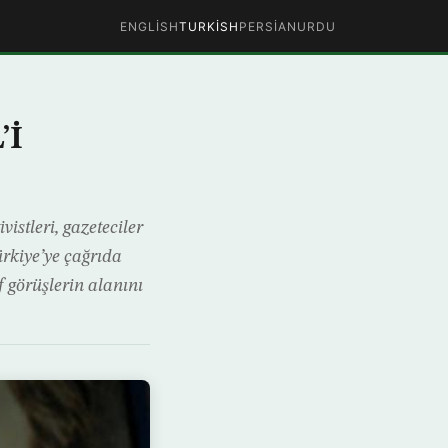
ENGLISH
TURKISH
PERSIAN
URDU
’İ
stleri, gazeteciler
rkiye’ye çağrıda
 görüşlerin alanını