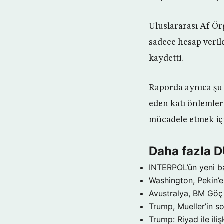
Uluslararası Af Örg
sadece hesap verile
kaydetti.
Raporda aynıca şu
eden katı önlemler
mücadele etmek içi
Daha fazla 
INTERPOL’ün yeni b
Washington, Pekin’e 
Avustralya, BM Göç 
Trump, Mueller’in so
Trump: Riyad ile il