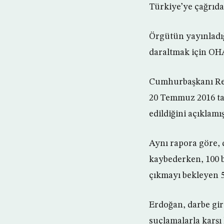
Türkiye’ye çağrıd
Örgütün yayınladığ
daraltmak için OHAL
Cumhurbaşkanı Rec
20 Temmuz 2016 ta
edildiğini açıklamış
Aynı rapora göre, 
kaybederken, 100 b
çıkmayı bekleyen 5
Erdoğan, darbe gir
suçlamalarla karşı 