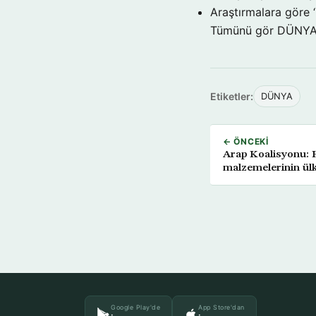
Araştırmalara göre 
Tümünü gör DÜNY
Etiketler:
DÜNYA
← ÖNCEKI
Arap Koalisyonu: 
malzemelerinin ülke
Google Play'de
App Store'dan