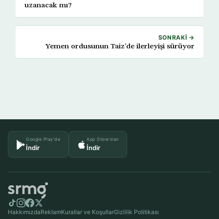
uzanacak mı?
SONRAKI →
Yemen ordusunun Taiz’de ilerleyişi sürüyor
Google Play'de
App Store'dan
İndir
İndir
Hakkımızda
Reklam
Kurallar ve Koşullar
Gizlilik Politikası