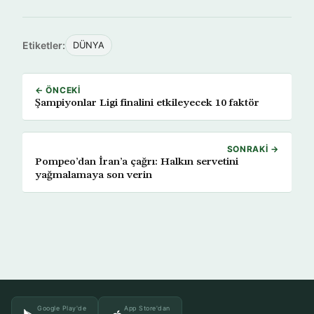
Etiketler:
DÜNYA
← ÖNCEKI
Şampiyonlar Ligi finalini etkileyecek 10 faktör
SONRAKI →
Pompeo’dan İran’a çağrı: Halkın servetini
yağmalamaya son verin
Google Play'de
App Store'dan