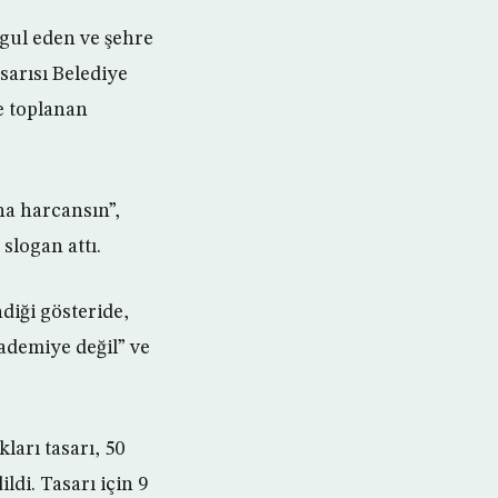
gul eden ve şehre
sarısı Belediye
e toplanan
na harcansın”,
slogan attı.
diği gösteride,
kademiye değil” ve
arı tasarı, 50
ldi. Tasarı için 9