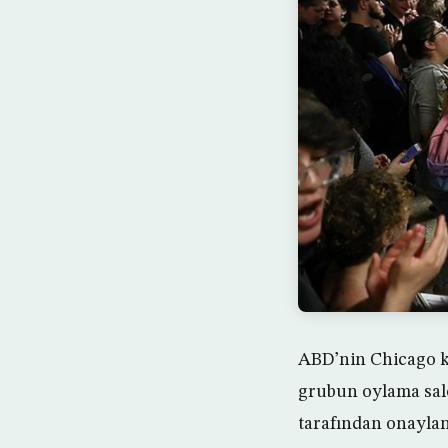
ABD’nin Chicago ke
grubun oylama salo
tarafından onaylan