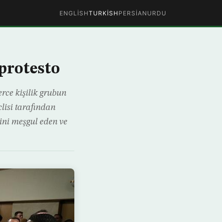
ENGLISH
TURKISH
PERSIAN
URDU
protesto
rce kişilik grubun
lisi tarafından
ni meşgul eden ve