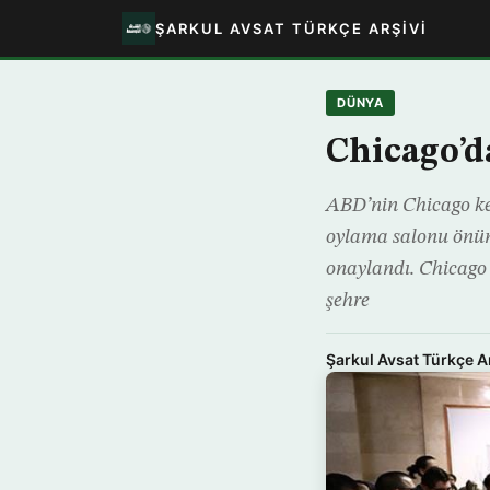
ŞARKUL AVSAT TÜRKÇE ARŞIVI
DÜNYA
Chicago’d
ABD’nin Chicago ken
oylama salonu önünd
onaylandı. Chicago
şehre
Şarkul Avsat Türkçe A