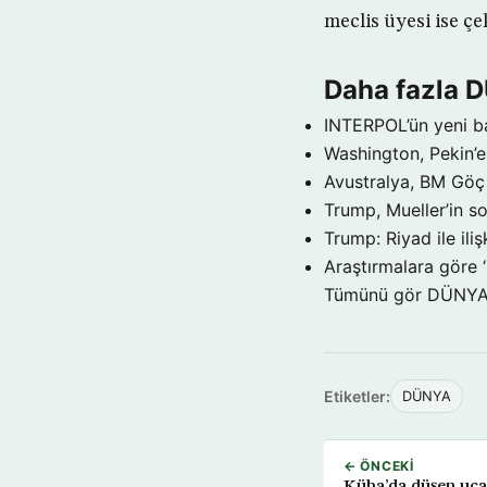
meclis üyesi ise ç
Daha fazla 
INTERPOL’ün yeni b
Washington, Pekin’e 
Avustralya, BM Göç 
Trump, Mueller’in so
Trump: Riyad ile il
Araştırmalara göre 
Tümünü gör DÜNY
Etiketler:
DÜNYA
← ÖNCEKI
Küba’da düşen uçağ