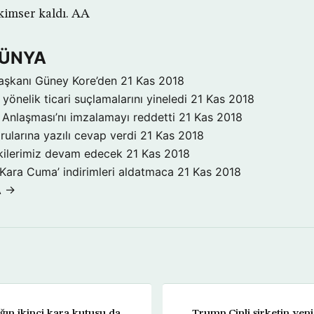
ekimser kaldı. AA
DÜNYA
aşkanı Güney Kore’den
21 Kas 2018
yönelik ticari suçlamalarını yineledi
21 Kas 2018
Anlaşması’nı imzalamayı reddetti
21 Kas 2018
rularına yazılı cevap verdi
21 Kas 2018
işkilerimiz devam edecek
21 Kas 2018
‘Kara Cuma’ indirimleri aldatmaca
21 Kas 2018
A →
ın ikinci kara kutusu da
Trump Çinli şirketin yeni