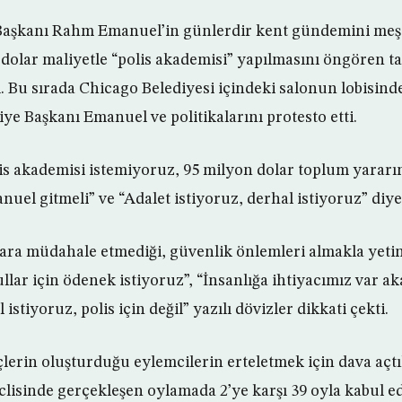
Başkanı Rahm Emanuel’in günlerdir kent gündemini meş
 dolar maliyetle “polis akademisi” yapılmasını öngören ta
. Bu sırada Chicago Belediyesi içindeki salonun lobisind
iye Başkanı Emanuel ve politikalarını protesto etti.
lis akademisi istemiyoruz, 95 milyon dolar toplum yararı
el gitmeli” ve “Adalet istiyoruz, derhal istiyoruz” diye 
lara müdahale etmediği, güvenlik önlemleri almakla yetin
kullar için ödenek istiyoruz”, “İnsanlığa ihtiyacımız var a
istiyoruz, polis için değil” yazılı dövizler dikkati çekti.
rin oluşturduğu eylemcilerin erteletmek için dava açtıkl
clisinde gerçekleşen oylamada 2’ye karşı 39 oyla kabul edi