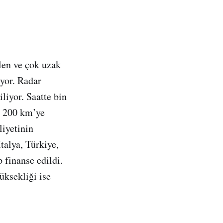
len ve çok uzak
ıyor. Radar
liyor. Saatte bin
n 200 km’ye
liyetinin
talya, Türkiye,
p finanse edildi.
üksekliği ise