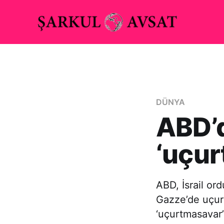
DÜNYA
ABD’d
‘uçur
ABD, İsrail ord
Gazze’de uçur
‘uçurtmasavar’