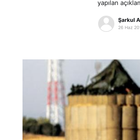
yapılan açıkla
Şarkul A
26 Haz 20