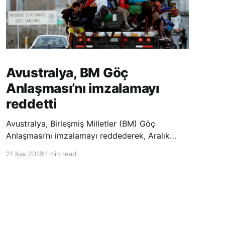
Avustralya, BM Göç
Anlaşması’nı imzalamayı
reddetti
Avustralya, Birleşmiş Milletler (BM) Göç
Anlaşması’nı imzalamayı reddederek, Aralık
ayında Fas’ta düzenlenecek olan uluslararası
21 Kas 2018
1 min read
konferansta BM üyesi ülkeler tarafından
imzalanması beklenen Küresel Göç
Sözleşmesi’ne katılmayacağını açıklayan
ülkelerin yer aldığı uzun listeye dahil oldu.