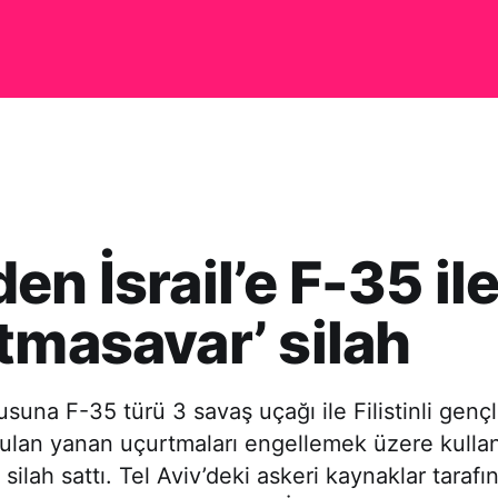
en İsrail’e F-35 il
tmasavar’ silah
usuna F-35 türü 3 savaş uçağı ile Filistinli genç
ulan yanan uçurtmaları engellemek üzere kullan
 silah sattı. Tel Aviv’deki askeri kaynaklar taraf