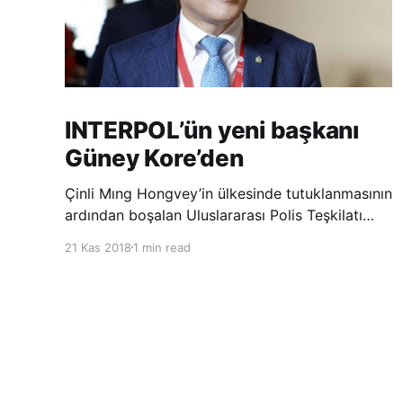
INTERPOL’ün yeni başkanı
Güney Kore’den
Çinli Mıng Hongvey’in ülkesinde tutuklanmasının
ardından boşalan Uluslararası Polis Teşkilatı
(INTERPOL) Başkanlığına Güney Koreli Kim
21 Kas 2018
1 min read
Jong Yang seçildi. INTERPOL Genel Kurulu’nun
Dubai’deki toplantısında yapılan seçimde,
oyların 3’te 2’sini kazanan Kim, teşkilatın yeni