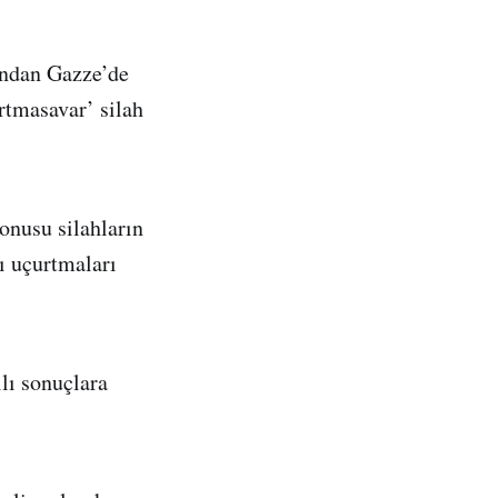
fından Gazze’de
rtmasavar’ silah
onusu silahların
cı uçurtmaları
ılı sonuçlara