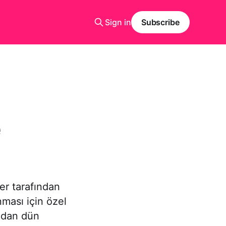
Sign in
Subscribe
e
ler tarafından
ması için özel
ından dün