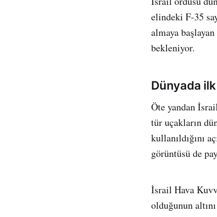
İsrail ordusu dü
elindeki F-35 sa
almaya başlayan 
bekleniyor.
Dünyada ilk 
Öte yandan İsra
tür uçakların dün
kullanıldığını a
görüntüsü de pay
İsrail Hava Kuvv
olduğunun altını