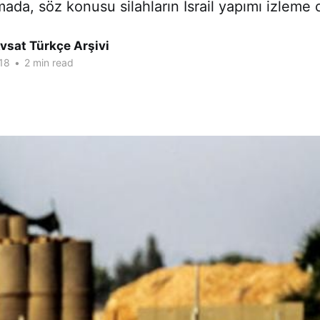
mada, söz konusu silahların İsrail yapımı izleme c
vsat Türkçe Arşivi
18
•
2 min read