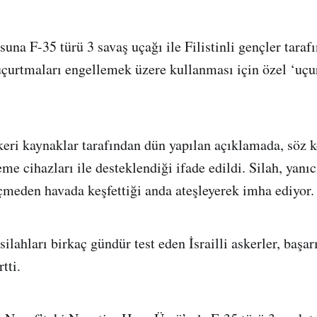
suna F-35 türü 3 savaş uçağı ile Filistinli gençler tara
çurtmaları engellemek üzere kullanması için özel ‘uçu
keri kaynaklar tarafından dün yapılan açıklamada, söz k
eme cihazları ile desteklendiği ifade edildi. Silah, yanı
geçmeden havada keşfettiği anda ateşleyerek imha ediyor.
lahları birkaç gündür test eden İsrailli askerler, başar
rtti.