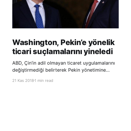
Washington, Pekin’e yönelik
ticari suçlamalarını yineledi
ABD, Çin’in adil olmayan ticaret uygulamalarını
değiştirmediği belirterek Pekin yönetimine
yönelik suçlamalarını yineledi. ABD Ticaret
21 Kas 2018
1 min read
Temsilciliği’nin Çin’in fikri mülkiyet ve teknoloji
transfer politikalarına dair hazırladığı ‘Section
301’ adlı soruşturma raporunun güncellenmiş
halinde