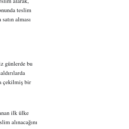
slim alarak,
sonunda teslim
a satın alması
z günlerde bu
aldırılarda
a çekilmiş bir
anan ilk ülke
eslim alınacağını