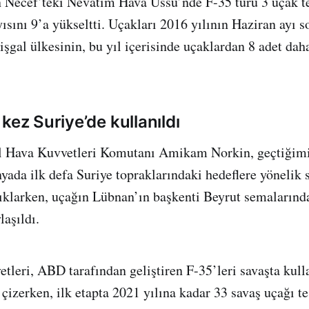
n Necef’teki Nevatim Hava Üssü’nde F-35 türü 3 uçak te
yısını 9’a yükseltti. Uçakları 2016 yılının Haziran ayı 
işgal ülkesinin, bu yıl içerisinde uçaklardan 8 adet dah
kez Suriye’de kullanıldı
il Hava Kuvvetleri Komutanı Amikam Norkin, geçtiğimi
yada ilk defa Suriye topraklarındaki hedeflere yönelik s
çıklarken, uçağın Lübnan’ın başkenti Beyrut semalarınd
laşıldı.
etleri, ABD tarafından geliştiren F-35’leri savaşta kull
 çizerken, ilk etapta 2021 yılına kadar 33 savaş uçağı t