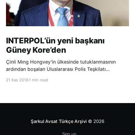
INTERPOL’ün yeni başkanı
Güney Kore’den
Çinli Mıng Hongvey’in ülkesinde tutuklanmasının
ardından boşalan Uluslararası Polis Teşkilatı
(INTERPOL) Başkanlığına Güney Koreli Kim Jong Yang
21 Kas 2018
1 min read
seçildi. INTERPOL Genel Kurulu’nun Dubai’deki
toplantısında yapılan seçimde, oyların 3’te 2’sini
kazanan Kim, teşkilatın yeni
Şarkul Avsat Türkçe Arşivi
© 2026
Sign up