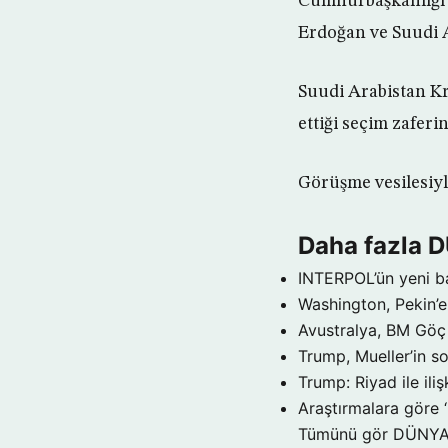
Cumhurbaşkanlığı 
Erdoğan ve Suudi A
Suudi Arabistan Kr
ettiği seçim zaferini
Görüşme vesilesiyle 
Daha fazla 
INTERPOL’ün yeni b
Washington, Pekin’e 
Avustralya, BM Göç 
Trump, Mueller’in so
Trump: Riyad ile il
Araştırmalara göre 
Tümünü gör DÜNY