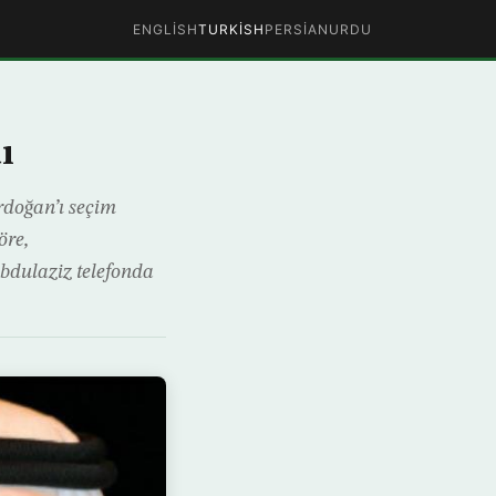
ENGLISH
TURKISH
PERSIAN
URDU
ı
doğan’ı seçim
öre,
dulaziz telefonda