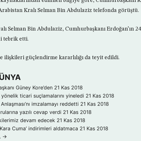
kaynaklarından edinilen bilgiye göre, Cumhurbaşkanı 
rabistan Kralı Selman Bin Abdulaziz telefonda görüştü.
alı Selman Bin Abdulaziz, Cumhurbaşkanı Erdoğan’ın 24
 tebrik etti.
ilişkileri güçlendirme kararlılığı da teyit edildi.
DÜNYA
aşkanı Güney Kore’den
21 Kas 2018
yönelik ticari suçlamalarını yineledi
21 Kas 2018
Anlaşması’nı imzalamayı reddetti
21 Kas 2018
rularına yazılı cevap verdi
21 Kas 2018
işkilerimiz devam edecek
21 Kas 2018
‘Kara Cuma’ indirimleri aldatmaca
21 Kas 2018
A →