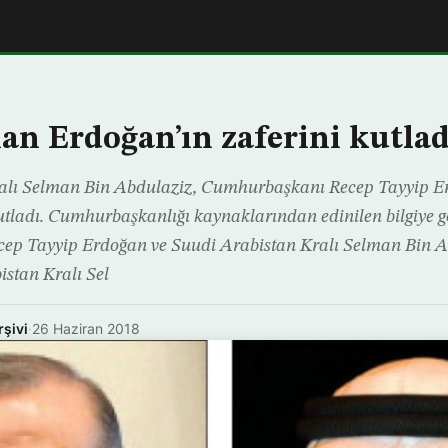
an Erdoğan’ın zaferini kutlad
alı Selman Bin Abdulaziz, Cumhurbaşkanı Recep Tayyip Er
utladı. Cumhurbaşkanlığı kaynaklarından edinilen bilgiye g
p Tayyip Erdoğan ve Suudi Arabistan Kralı Selman Bin Ab
istan Kralı Sel
rşivi
·
26 Haziran 2018