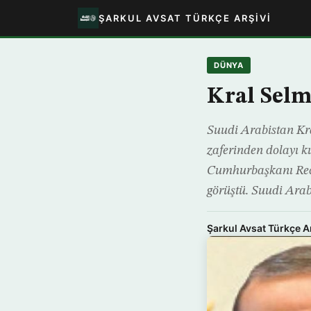
ŞARKUL AVSAT TÜRKÇE ARŞIVI
DÜNYA
Kral Selm
Suudi Arabistan Kr
zaferinden dolayı k
Cumhurbaşkanı Rece
görüştü. Suudi Arab
Şarkul Avsat Türkçe A