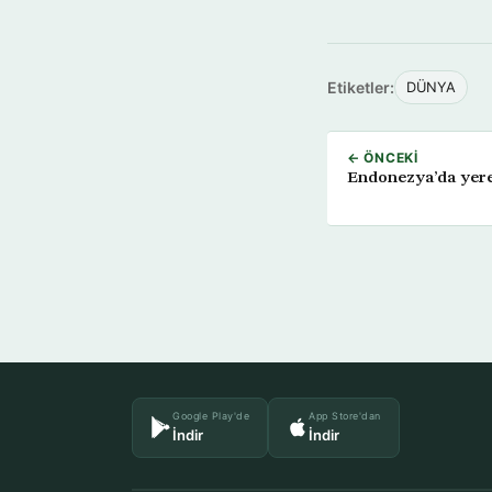
Etiketler:
DÜNYA
← ÖNCEKI
Endonezya’da yerel
Google Play'de
App Store'dan
İndir
İndir