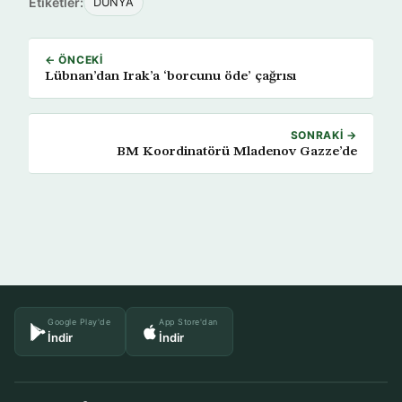
Etiketler:
DÜNYA
← ÖNCEKI
Lübnan’dan Irak’a ‘borcunu öde’ çağrısı
SONRAKI →
BM Koordinatörü Mladenov Gazze’de
Google Play'de
App Store'dan
İndir
İndir