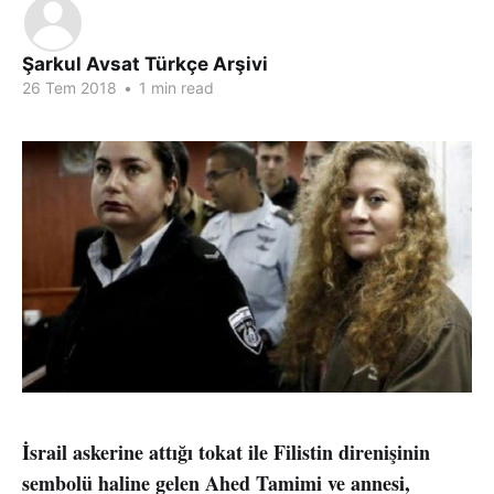
Şarkul Avsat Türkçe Arşivi
26 Tem 2018
•
1 min read
İsrail askerine attığı tokat ile Filistin direnişinin
sembolü haline gelen Ahed Tamimi ve annesi,