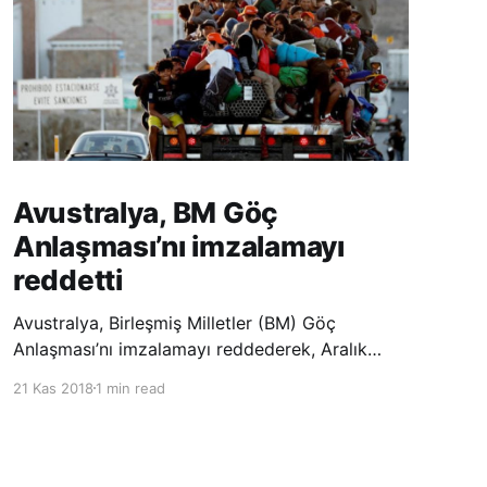
Avustralya, BM Göç
Anlaşması’nı imzalamayı
reddetti
Avustralya, Birleşmiş Milletler (BM) Göç
Anlaşması’nı imzalamayı reddederek, Aralık
ayında Fas’ta düzenlenecek olan uluslararası
21 Kas 2018
1 min read
konferansta BM üyesi ülkeler tarafından
imzalanması beklenen Küresel Göç
Sözleşmesi’ne katılmayacağını açıklayan
ülkelerin yer aldığı uzun listeye dahil oldu.