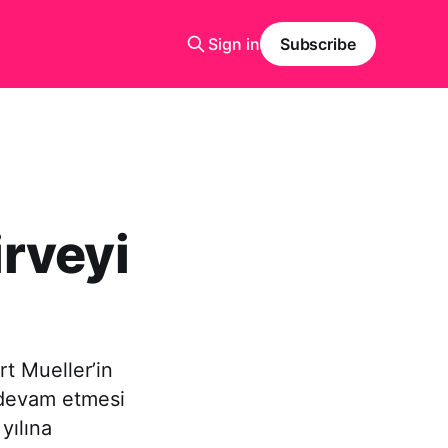
Sign in
Subscribe
irveyi
t Mueller’in
 devam etmesi
yılına