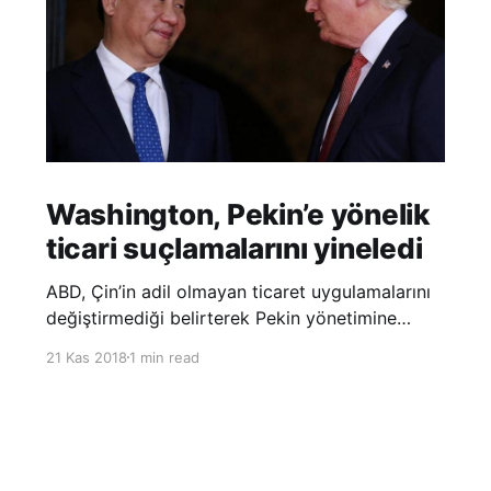
Washington, Pekin’e yönelik
ticari suçlamalarını yineledi
ABD, Çin’in adil olmayan ticaret uygulamalarını
değiştirmediği belirterek Pekin yönetimine
yönelik suçlamalarını yineledi. ABD Ticaret
21 Kas 2018
1 min read
Temsilciliği’nin Çin’in fikri mülkiyet ve teknoloji
transfer politikalarına dair hazırladığı ‘Section
301’ adlı soruşturma raporunun güncellenmiş
halinde