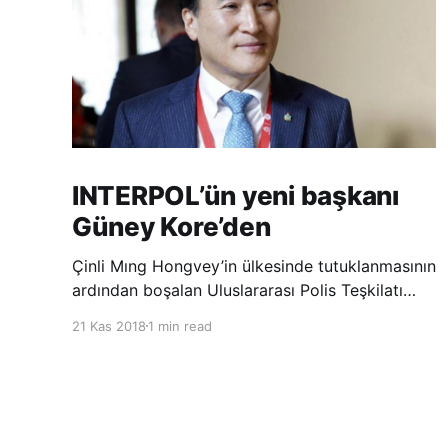
INTERPOL’ün yeni başkanı
Güney Kore’den
Çinli Mıng Hongvey’in ülkesinde tutuklanmasının
ardından boşalan Uluslararası Polis Teşkilatı
(INTERPOL) Başkanlığına Güney Koreli Kim
21 Kas 2018
1 min read
Jong Yang seçildi. INTERPOL Genel Kurulu’nun
Dubai’deki toplantısında yapılan seçimde,
oyların 3’te 2’sini kazanan Kim, teşkilatın yeni