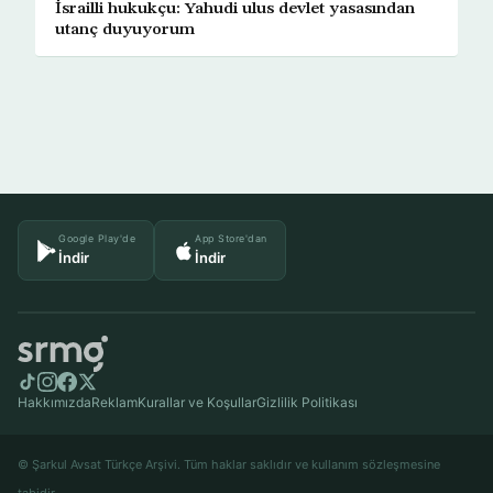
İsrailli hukukçu: Yahudi ulus devlet yasasından
utanç duyuyorum
Google Play'de
App Store'dan
İndir
İndir
Hakkımızda
Reklam
Kurallar ve Koşullar
Gizlilik Politikası
© Şarkul Avsat Türkçe Arşivi. Tüm haklar saklıdır ve kullanım sözleşmesine
tabidir.