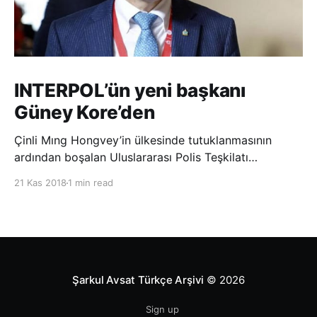
INTERPOL’ün yeni başkanı
Güney Kore’den
Çinli Mıng Hongvey’in ülkesinde tutuklanmasının
ardından boşalan Uluslararası Polis Teşkilatı
(INTERPOL) Başkanlığına Güney Koreli Kim Jong Yang
21 Kas 2018
1 min read
seçildi. INTERPOL Genel Kurulu’nun Dubai’deki
toplantısında yapılan seçimde, oyların 3’te 2’sini
kazanan Kim, teşkilatın yeni
Şarkul Avsat Türkçe Arşivi
© 2026
Sign up