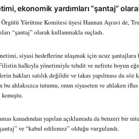
imi, ekonomik yardımları “şantaj” olara
uş Örgütü Yürütme Komitesi üyesi Hannan Aşravi de, T
arı “şantaj” olarak kullanmakla suçladı.
etimi, siyasi hedeflerine ulaşmak için ucuz şantajlar
Filistin halkıyla yönetimiyle tehdit ve nefrete boyun eğ
ilerin hakları satılık değildir ve takas yapılması da söz
bu ahlaksızca tutumu, onun siyaseten ve ahlaken iflas 
 konuştu.
amas kanadından yapılan açıklamada da benzeri bir nit
şantaj” ve “kabul edilemez” olduğu vurgulandı.