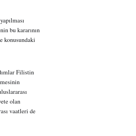
 yapılması
nin bu kararının
eme konusundaki
dımlar Filistin
işmesinin
luslararası
ete olan
ası vaatleri de