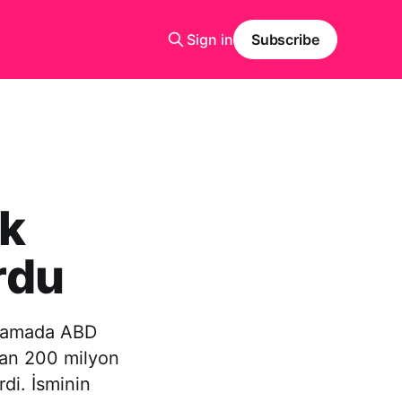
Sign in
Subscribe
ık
rdu
ıklamada ABD
anan 200 milyon
rdi. İsminin