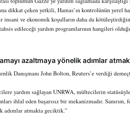
arası toplumun Gazze’ye yardım sağlamada karşılaştığı 
ğına dikkat çeken yetkili, Hamas’ın kontrolünün yerel ha
ğır insani ve ekonomik koşulların daha da kötüleştirdiğini
n tahsis edileceği yardım programlarının hangileri oldu
lamayı azaltmaya yönelik adımlar atmak
nlik Danışmanı John Bolton, Reuters’e verdiği demeçte
ecilere yardım sağlayan UNRWA, mültecilerin statüsüyle 
unları ihlal eden başarısız bir mekanizmadır. Sanırım, 
k adımlar atmakta geciktik.”