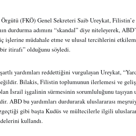
ş Örgütü (FKÖ) Genel Sekreteri Saib Ureykat, Filistin’e
mın durdurma adımını “skandal” diye niteleyerek, ABD’
 iç işlerine müdahale etme ve ulusal tercihlerini etkil
bir itirafı” olduğunu söyledi.
 şartlı yardımları reddettiğini vurgulayan Ureykat, “Yar
eğildir. Bilakis, Filistin toplumunun ilerlemesi ve gel
lan İsrail işgalinin sürmesinin sorumluluğunu taşıyan u
ir. ABD bu yardımları durdurarak uluslararası meşruiy
geçtiği gibi başta Kudüs ve mültecilerle ilgili uluslarar
adelerini kullandı.