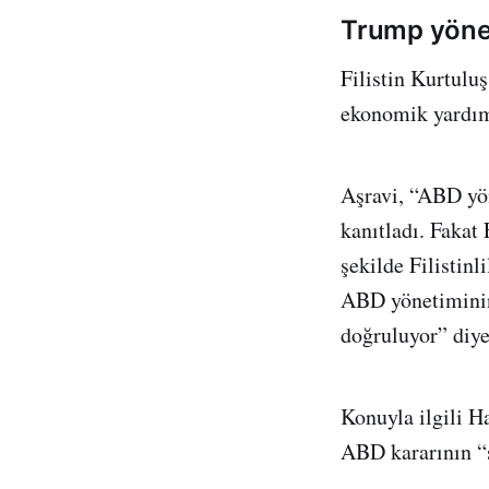
Trump yönet
Filistin Kurtul
ekonomik yardıml
Aşravi, “ABD yön
kanıtladı. Fakat 
şekilde Filistinl
ABD yönetiminin 
doğruluyor” diye
Konuyla ilgili H
ABD kararının “