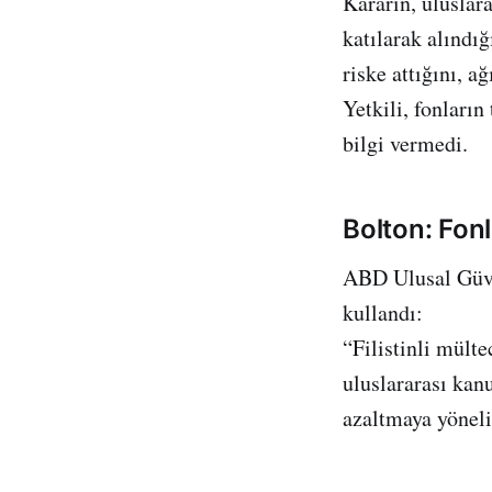
Kararın, uluslar
katılarak alındı
riske attığını, a
Yetkili, fonları
bilgi vermedi.
Bolton: Fon
ABD Ulusal Güve
kullandı:
“Filistinli mült
uluslararası kan
azaltmaya yöneli