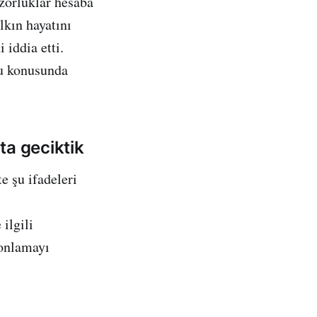
zorluklar hesaba
lkın hayatını
 iddia etti.
ğu konusunda
ta geciktik
 şu ifadeleri
ilgili
fonlamayı