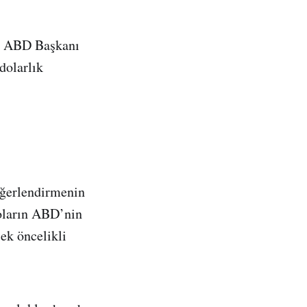
da ABD Başkanı
dolarlık
eğerlendirmenin
oların ABD’nin
ek öncelikli