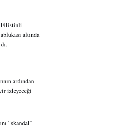
Filistinli
ablukası altında
dı.
rının ardından
yir izleyeceği
ını “skandal”