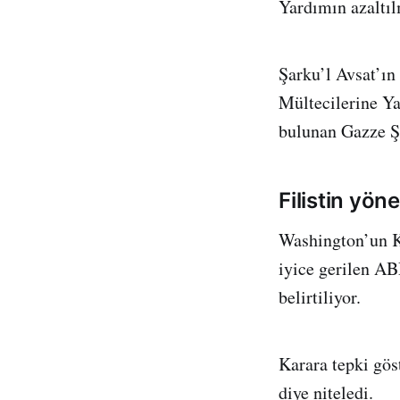
Yardımın azaltıl
Şarku’l Avsat’ın
Mültecilerine Y
bulunan Gazze Şe
Filistin yön
Washington’un Ku
iyice gerilen ABD
belirtiliyor.
Karara tepki gös
diye niteledi.