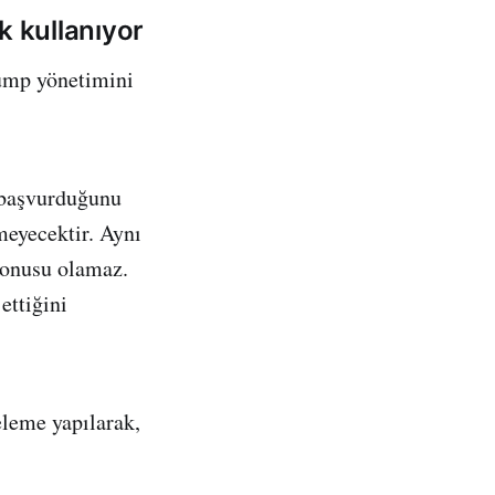
k kullanıyor
rump yönetimini
a başvurduğunu
meyecektir. Aynı
 konusu olamaz.
ettiğini
eleme yapılarak,