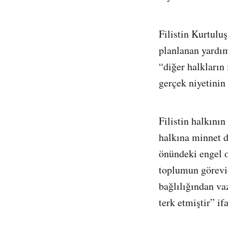
Filistin Kurtulu
planlanan yardı
“diğer halkların
gerçek niyetinin 
Filistin halkının
halkına minnet d
önündeki engel o
toplumun görevid
bağlılığından vaz
terk etmiştir” if