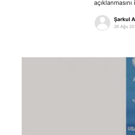
açıklanmasını 
Şarkul A
26 Ağu 20