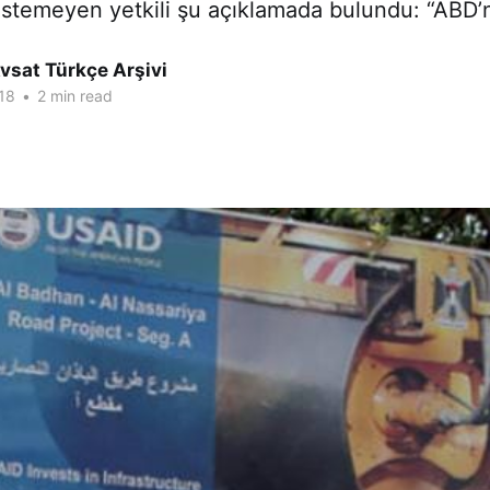
istemeyen yetkili şu açıklamada bulundu: “ABD’n
vsat Türkçe Arşivi
18
•
2 min read