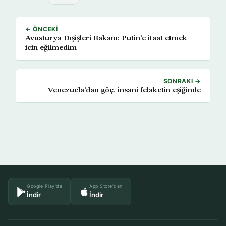
← ÖNCEKI
Avusturya Dışişleri Bakanı: Putin’e itaat etmek
için eğilmedim
SONRAKI →
Venezuela’dan göç, insani felaketin eşiğinde
Google Play'de
App Store'dan
İndir
İndir