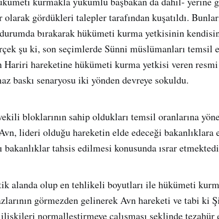
ükümeti kurmakla yükümlü başbakan da dahil- yerine g
r olarak gördükleri talepler tarafından kuşatıldı. Bunla
r durumda bırakarak hükümeti kurma yetkisinin kendisi
rçek şu ki, son seçimlerde Sünni müslümanları temsil 
n Hariri hareketine hükümeti kurma yetkisi veren resm
maz baskı senaryosu iki yönden devreye sokuldu.
vekili bloklarının sahip oldukları temsil oranlarına yöne
n, lideri olduğu hareketin elde edeceği bakanlıklara 
ı bakanlıklar tahsis edilmesi konusunda ısrar etmektedi
litik alanda olup en tehlikeli boyutları ile hükümeti ku
azlarının görmezden gelinerek Avn hareketi ve tabi ki Ş
 ilişkileri normalleştirmeye çalışması şeklinde tezahür 