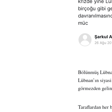
krizde yine Lüb
birçoğu gibi g
davranılmasınd
müc
Şarkul A
26 Ağu 20
Bölünmüş Lübnan
Lübnan’ın siyasi 
görmezden gelin
Taraflardan her 