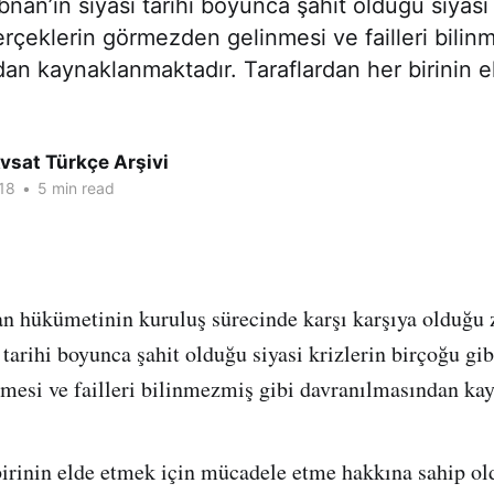
nan’ın siyasi tarihi boyunca şahit olduğu siyasi 
erçeklerin görmezden gelinmesi ve failleri bilin
an kaynaklanmaktadır. Taraflardan her birinin e
vsat Türkçe Arşivi
18
•
5 min read
 hükümetinin kuruluş sürecinde karşı karşıya olduğu z
tarihi boyunca şahit olduğu siyasi krizlerin birçoğu gib
mesi ve failleri bilinmezmiş gibi davranılmasından ka
birinin elde etmek için mücadele etme hakkına sahip o