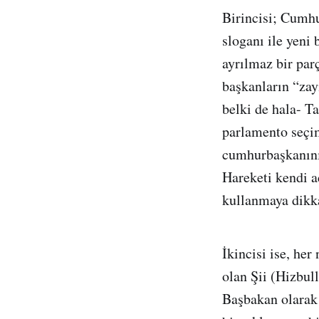
Birincisi; Cumh
sloganı ile yeni
ayrılmaz bir par
başkanların “zay
belki de hala- T
parlamento seçim
cumhurbaşkanının
Hareketi kendi a
kullanmaya dikka
İkincisi ise, he
olan Şii (Hizbul
Başbakan olarak 