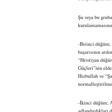
Şu veya bu gruba
kurulamamasının
-Birinci düğüm; 
başarısının ardı
“Hristiyan düğü
Güçleri”nin elde
Hizbullah ve “Şa
normalleştirilme
-İkinci düğüm; A
adlandırdıkları 