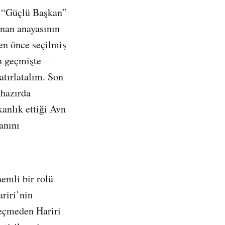
n “Güçlü Başkan”
bnan anayasının
en önce seçilmiş
n geçmişte –
atırlatalım. Son
ihazırda
anlık ettiği Avn
anını
nemli bir rolü
riri’nin
geçmeden Hariri