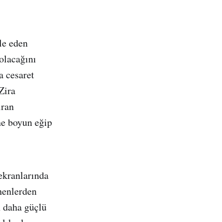
le eden
olacağını
a cesaret
Zira
ıran
ne boyun eğip
ekranlarında
ünenlerden
n daha güçlü