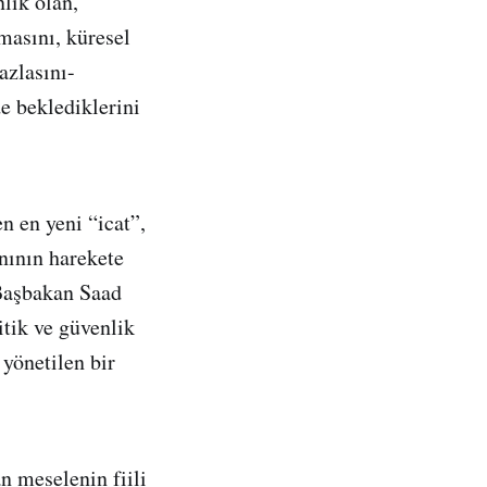
lık olan,
masını, küresel
azlasını-
de beklediklerini
n en yeni “icat”,
nının harekete
Başbakan Saad
itik ve güvenlik
 yönetilen bir
n meselenin fiili