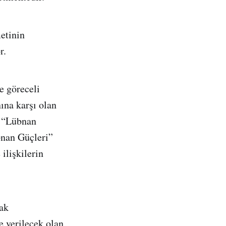
etinin
r.
e göreceli
ına karşı olan
i “Lübnan
bnan Güçleri”
ilişkilerin
rak
e verilecek olan