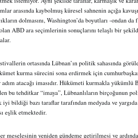
tmek istemiyor. Aynı şekilde taraflar, karmaşık ve karan
ımlar arasında kaybolmuş küresel sahnenin açığa kavuş
çıkların dolmasını, Washington’da boyutları -ondan da f
 olan ABD ara seçimlerinin sonuçlarını telaşlı bir şekil
alar.
estivallerin ortasında Lübnan’ın politik sahasında görüle
ükümet kurma sürecini sona erdirmek için cumhurbaşka
ir adım atacağı imasıdır. Hükümeti kurmakla yükümlü 
ilen bu tehditkar “imaya”, Lübnanlıların birçoğunun pol
k iyi bildiği bazı taraflar tarafından medyada ve yargıda
ı eşlik etmektedir.
ler meselesinin yeniden gündeme getirilmesi ve ardında