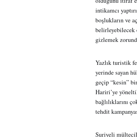
olduğunu itiraf e
intikamcı yaptır
boşlukların ve a
belirleyebilecek
gizlemek zorund
Yazlık turistik f
yerinde sayan h
geçip “kesin” b
Hariri’ye yönelt
bağlılıklarını ço
tehdit kampanyas
Suriyeli mülteci