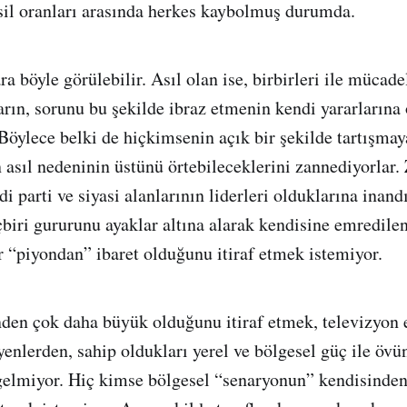
il oranları arasında herkes kaybolmuş durumda.
 böyle görülebilir. Asıl olan ise, birbirleri ile mücade
arın, sorunu bu şekilde ibraz etmenin kendi yararlarına 
Böylece belki de hiçkimsenin açık bir şekilde tartışmay
 asıl nedeninin üstünü örtebileceklerini zannediyorlar. 
i parti ve siyasi alanlarının liderleri olduklarına inand
biri gururunu ayaklar altına alarak kendisine emredile
ir “piyondan” ibaret olduğunu itiraf etmek istemiyor.
den çok daha büyük olduğunu itiraf etmek, televizyon 
eyenlerden, sahip oldukları yerel ve bölgesel güç ile öv
 gelmiyor. Hiç kimse bölgesel “senaryonun” kendisinde