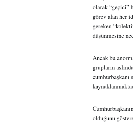
olarak “geçici” 
görev alan her id
gereken “kolekti
düşünmesine ned
Ancak bu anormal
grupların aslında
cumhurbaşkanı s
kaynaklanmaktad
Cumhurbaşkanını
olduğunu göstere