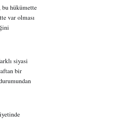
, bu hükümette
tte var olması
ğini
rklı siyasi
aftan bir
ı durumundan
iyetinde