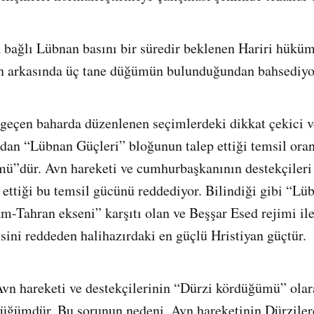
 bağlı Lübnan basını bir süredir beklenen Hariri hüküm
 arkasında üç tane düğümün bulunduğundan bahsediyo
geçen baharda düzenlenen seçimlerdeki dikkat çekici v
ndan “Lübnan Güçleri” bloğunun talep ettiği temsil oran
mü”dür. Avn hareketi ve cumhurbaşkanının destekçiler
 ettiği bu temsil gücünü reddediyor. Bilindiği gibi “Lü
m-Tahran ekseni” karşıtı olan ve Beşşar Esed rejimi ile 
sini reddeden halihazırdaki en güçlü Hristiyan güçtür.
vn hareketi ve destekçilerinin “Dürzi kördüğümü” ola
düğümdür. Bu sorunun nedeni, Avn hareketinin Dürziler