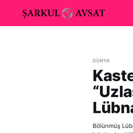
DÜNYA
Kaste
“Uzla
Lübn
Bölünmüş Lübn