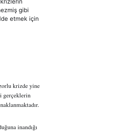
krizlerin
mezmiş gibi
lde etmek için
orlu krizde yine
i gerçeklerin
ynaklanmaktadır.
lduğuna inandığı