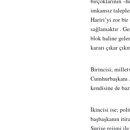
birçoklarının –h
imkansız taleple
Hariri’yi zor bi
sağlamaktır . Ge
blok haline gele
kararı çıkar çık
Birincisi; millet
Cumhurbaşkanı Av
kendisine de baz
İkincisi ise; po
başbaşkanın itir
Suriye rejimi ile