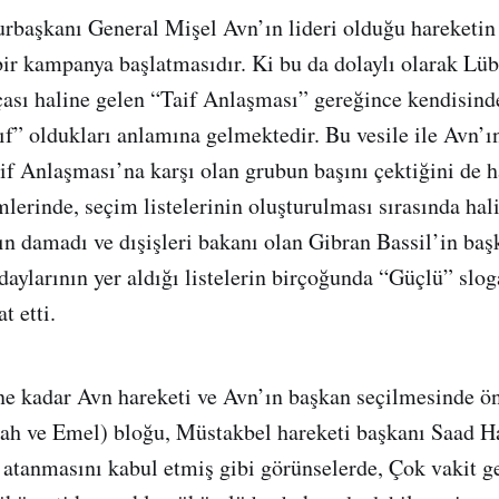
urbaşkanı General Mişel Avn’ın lideri olduğu hareketi
 bir kampanya başlatmasıdır. Ki bu da dolaylı olarak Lü
çası haline gelen “Taif Anlaşması” gereğince kendisind
ıf” oldukları anlamına gelmektedir. Bu vesile ile Avn’ı
aif Anlaşması’na karşı olan grubun başını çektiğini de h
lerinde, seçim listelerinin oluşturulması sırasında hal
 damadı ve dışişleri bakanı olan Gibran Bassil’in başk
daylarının yer aldığı listelerin birçoğunda “Güçlü” slog
t etti.
r ne kadar Avn hareketi ve Avn’ın başkan seçilmesinde ö
lah ve Emel) bloğu, Müstakbel hareketi başkanı Saad Ha
atanmasını kabul etmiş gibi görünselerde, Çok vakit 