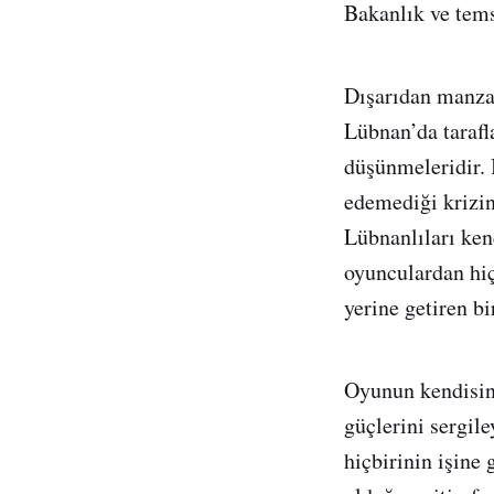
Bakanlık ve tems
Dışarıdan manzara
Lübnan’da tarafl
düşünmeleridir. 
edemediği krizin
Lübnanlıları kend
oyunculardan hiç
yerine getiren b
Oyunun kendisin
güçlerini sergil
hiçbirinin işine