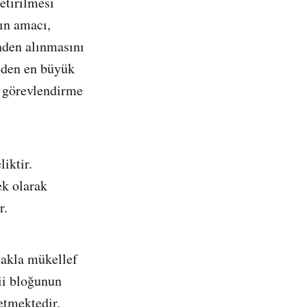
etirilmesi
rın amacı,
nden alınmasını
eden en büyük
i görevlendirme
liktir.
ek olarak
r.
rmakla mükellef
ii bloğunun
etmektedir.