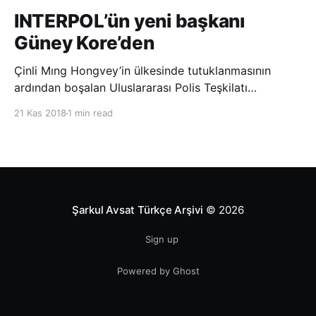
INTERPOL’ün yeni başkanı
Güney Kore’den
Çinli Mıng Hongvey’in ülkesinde tutuklanmasının
ardından boşalan Uluslararası Polis Teşkilatı
(INTERPOL) Başkanlığına Güney Koreli Kim Jong Yang
21 Kas 2018
1 min read
seçildi. INTERPOL Genel Kurulu’nun Dubai’deki
toplantısında yapılan seçimde, oyların 3’te 2’sini
kazanan Kim, teşkilatın yeni
Şarkul Avsat Türkçe Arşivi
© 2026
Sign up
Powered by Ghost