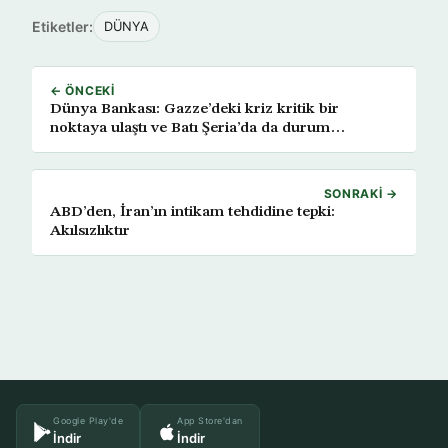
Etiketler:
DÜNYA
← ÖNCEKI
Dünya Bankası: Gazze’deki kriz kritik bir
noktaya ulaştı ve Batı Şeria’da da durum
kötüleşiyor
SONRAKI →
ABD’den, İran’ın intikam tehdidine tepki:
Akılsızlıktır
Google Play'de
App Store'dan
İndir
İndir