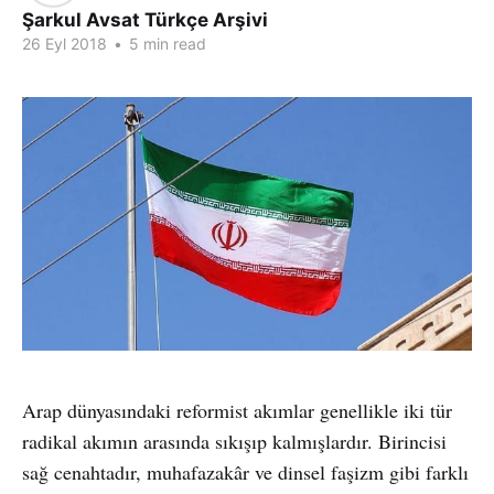
Şarkul Avsat Türkçe Arşivi
26 Eyl 2018
•
5 min read
Arap dünyasındaki reformist akımlar genellikle iki tür
radikal akımın arasında sıkışıp kalmışlardır. Birincisi
sağ cenahtadır, muhafazakâr ve dinsel faşizm gibi farklı