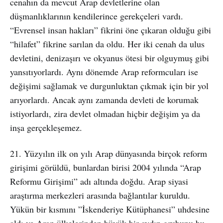
cenahın da mevcut Arap devletlerine olan
düşmanlıklarının kendilerince gerekçeleri vardı.
“Evrensel insan hakları” fikrini öne çıkaran olduğu gibi
“hilafet” fikrine sarılan da oldu. Her iki cenah da ulus
devletini, denizaşırı ve okyanus ötesi bir olguymuş gibi
yansıtıyorlardı. Aynı dönemde Arap reformcuları ise
değişimi sağlamak ve durgunluktan çıkmak için bir yol
arıyorlardı. Ancak aynı zamanda devleti de korumak
istiyorlardı, zira devlet olmadan hiçbir değişim ya da
inşa gerçekleşemez.
21. Yüzyılın ilk on yılı Arap dünyasında birçok reform
girişimi görüldü, bunlardan birisi 2004 yılında “Arap
Reformu Girişimi” adı altında doğdu. Arap siyasi
araştırma merkezleri arasında bağlantılar kuruldu.
Yükün bir kısmını ”İskenderiye Kütüphanesi” uhdesine
aldı ve Arap ülkelerinden büyük bir aydın grubunu bu