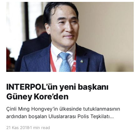
INTERPOL’ün yeni başkanı
Güney Kore’den
Çinli Mıng Hongvey’in ülkesinde tutuklanmasının
ardından boşalan Uluslararası Polis Teşkilatı
(INTERPOL) Başkanlığına Güney Koreli Kim Jong Yang
21 Kas 2018
1 min read
seçildi. INTERPOL Genel Kurulu’nun Dubai’deki
toplantısında yapılan seçimde, oyların 3’te 2’sini