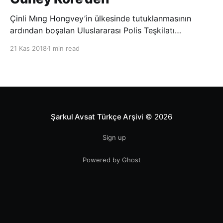
Çinli Mıng Hongvey’in ülkesinde tutuklanmasının
ardından boşalan Uluslararası Polis Teşkilatı
(INTERPOL) Başkanlığına Güney Koreli Kim Jong Yang
21 Kas 2018
1 min read
seçildi. INTERPOL Genel Kurulu’nun Dubai’deki
toplantısında yapılan seçimde, oyların 3’te 2’sini
kazanan Kim, teşkilatın yeni
Şarkul Avsat Türkçe Arşivi
© 2026
Sign up
Powered by Ghost