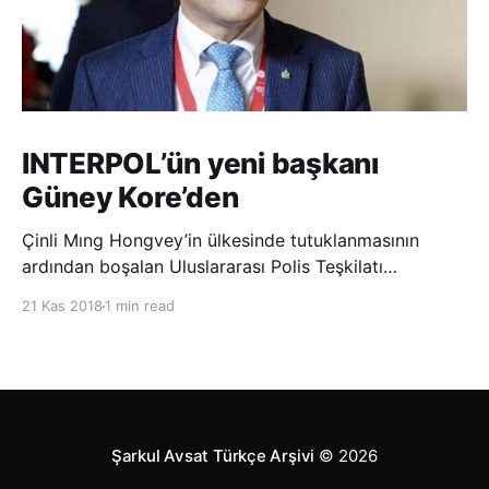
INTERPOL’ün yeni başkanı
Güney Kore’den
Çinli Mıng Hongvey’in ülkesinde tutuklanmasının
ardından boşalan Uluslararası Polis Teşkilatı
(INTERPOL) Başkanlığına Güney Koreli Kim Jong Yang
21 Kas 2018
1 min read
seçildi. INTERPOL Genel Kurulu’nun Dubai’deki
toplantısında yapılan seçimde, oyların 3’te 2’sini
kazanan Kim, teşkilatın yeni
Şarkul Avsat Türkçe Arşivi
© 2026