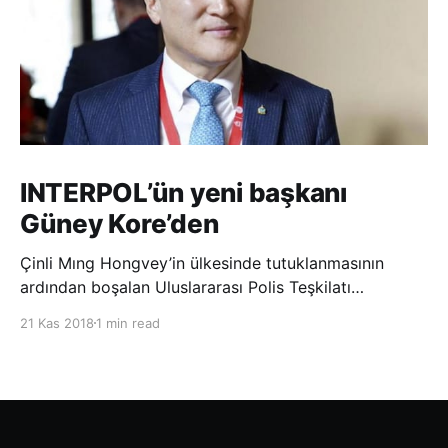
INTERPOL’ün yeni başkanı
Güney Kore’den
Çinli Mıng Hongvey’in ülkesinde tutuklanmasının
ardından boşalan Uluslararası Polis Teşkilatı
(INTERPOL) Başkanlığına Güney Koreli Kim Jong Yang
21 Kas 2018
1 min read
seçildi. INTERPOL Genel Kurulu’nun Dubai’deki
toplantısında yapılan seçimde, oyların 3’te 2’sini
kazanan Kim, teşkilatın yeni