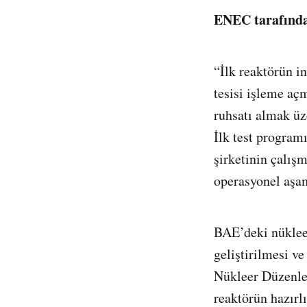
ENEC tarafından
“İlk reaktörün in
tesisi işleme aç
ruhsatı almak üz
İlk test program
şirketinin çalış
operasyonel aşam
BAE’deki nükleer
geliştirilmesi v
Nükleer Düzenlem
reaktörün hazırlı