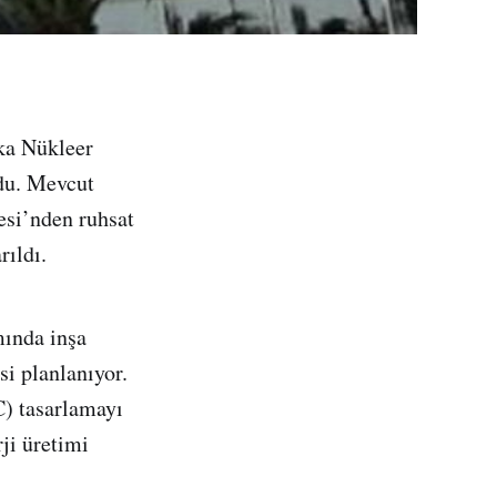
ka Nükleer
rdu. Mevcut
esi’nden ruhsat
rıldı.
mında inşa
i planlanıyor.
C) tasarlamayı
ji üretimi