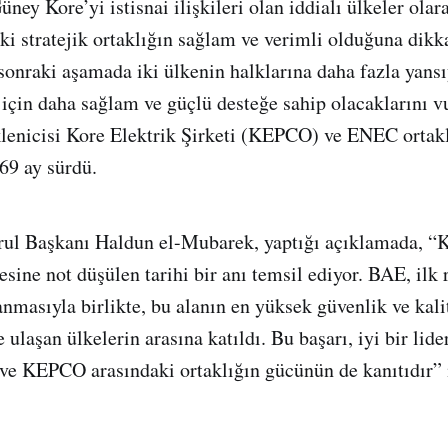
ey Kore’yi istisnai ilişkileri olan iddialı ülkeler olara
aki stratejik ortaklığın sağlam ve verimli olduğuna dik
 sonraki aşamada iki ülkenin halklarına daha fazla yans
 için daha sağlam ve güçlü desteğe sahip olacaklarını v
klenicisi Kore Elektrik Şirketi (KEPCO) ve ENEC ortak
 69 ay sürdü.
l Başkanı Haldun el-Mubarek, yaptığı açıklamada, “
sine not düşülen tarihi bir anı temsil ediyor. BAE, ilk
nmasıyla birlikte, bu alanın en yüksek güvenlik ve kali
 ulaşan ülkelerin arasına katıldı. Bu başarı, iyi bir lid
ve KEPCO arasındaki ortaklığın gücünün de kanıtıdır” 