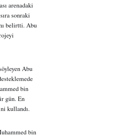
ası arenadaki
sıra sonraki
ı belirtti. Abu
rojeyi
 söyleyen Abu
 desteklemede
Muhammed bin
ir gün. En
ini kullandı.
n Muhammed bin