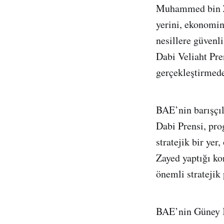
Muhammed bin Za
yerini, ekonomin
nesillere güvenl
Dabi Veliaht Pre
gerçekleştirmed
BAE’nin barışçıl
Dabi Prensi, pr
stratejik bir ye
Zayed yaptığı ko
önemli stratejik 
BAE’nin Güney K