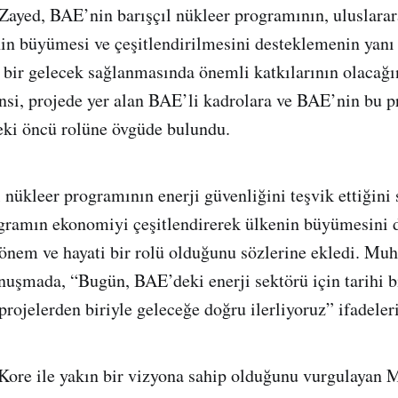
yed, BAE’nin barışçıl nükleer programının, uluslarar
in büyümesi ve çeşitlendirilmesini desteklemenin yanı 
i bir gelecek sağlanmasında önemli katkılarının olacağın
nsi, projede yer alan BAE’li kadrolara ve BAE’nin bu p
eki öncü rolüne övgüde bulundu.
 nükleer programının enerji güvenliğini teşvik ettiğini
ogramın ekonomiyi çeşitlendirerek ülkenin büyümesini
r, önem ve hayati bir rolü olduğunu sözlerine ekledi. 
nuşmada, “Bugün, BAE’deki enerji sektörü için tarihi b
projelerden biriyle geleceğe doğru ilerliyoruz” ifadeler
ore ile yakın bir vizyona sahip olduğunu vurgulaya