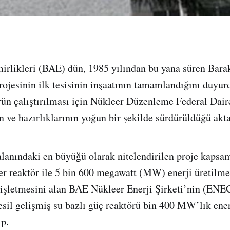
irlikleri (BAE) dün, 1985 yılından bu yana süren Bara
projesinin ilk tesisinin inşaatının tamamlandığını duyu
ün çalıştırılması için Nükleer Düzenleme Federal Dair
n ve hazırlıklarının yoğun bir şekilde sürdürüldüğü akta
lanındaki en büyüğü olarak nitelendirilen proje kapsa
er reaktör ile 5 bin 600 megawatt (MW) enerji üretilmes
k işletmesini alan BAE Nükleer Enerji Şirketi’nin (ENE
esil gelişmiş su bazlı güç reaktörü bin 400 MW’lık ener
ip.