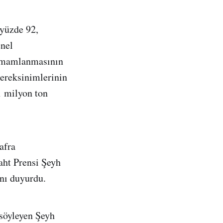
 yüzde 92,
enel
tamamlanmasının
gereksinimlerinin
1 milyon ton
afra
aht Prensi Şeyh
nı duyurdu.
söyleyen Şeyh