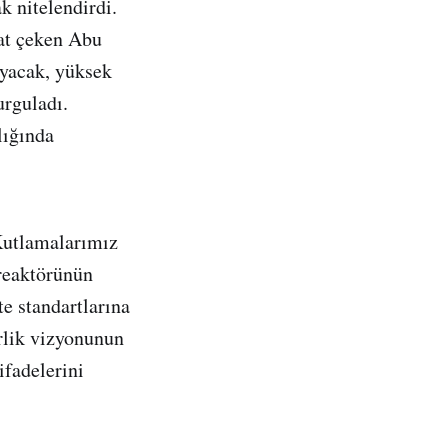
k nitelendirdi.
kat çeken Abu
ıyacak, yüksek
urguladı.
lığında
Kutlamalarımız
 reaktörünün
te standartlarına
erlik vizyonunun
ifadelerini