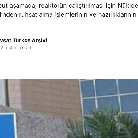
ut aşamada, reaktörün çalıştırılması için Nükl
i’nden ruhsat alma işlemlerinin ve hazırlıklarının
vsat Türkçe Arşivi
18
•
4 min read