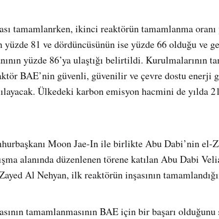
şası tamamlanrken, ikinci reaktörün tamamlanma oranı
n yüzde 81 ve dördüncüsünün ise yüzde 66 olduğu ve g
ının yüzde 86’ya ulaştığı belirtildi. Kurulmalarının 
aktör BAE’nin güvenli, güvenilir ve çevre dostu enerji 
rşılayacak. Ülkedeki karbon emisyon hacmini de yılda 2
urbaşkanı Moon Jae-In ile birlikte Abu Dabi’nin el-Z
ışma alanında düzenlenen törene katılan Abu Dabi Veli
yed Al Nehyan, ilk reaktörün inşasının tamamlandığı
şasının tamamlanmasının BAE için bir başarı olduğunu 