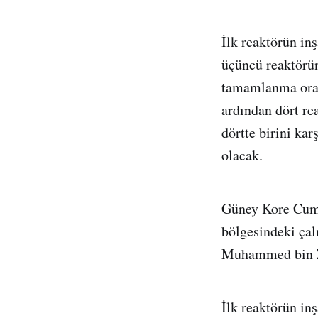
İlk reaktörün in
üçüncü reaktörü
tamamlanma oran
ardından dört re
dörtte birini ka
olacak.
Güney Kore Cumh
bölgesindeki çal
Muhammed bin Za
İlk reaktörün in