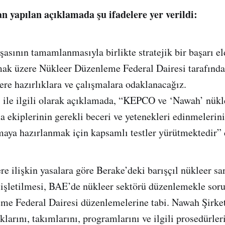
 yapılan açıklamada şu ifadelere yer verildi:
şasının tamamlanmasıyla birlikte stratejik bir başarı el
mak üzere Nükleer Düzenleme Federal Dairesi tarafında
ere hazırlıklara ve çalışmalara odaklanacağız.
ı ile ilgili olarak açıklamada, “KEPCO ve ‘Nawah’ nükl
ma ekiplerinin gerekli beceri ve yetenekleri edinmelerin
aya hazırlanmak için kapsamlı testler yürütmektedir” 
e ilişkin yasalara göre Berake’deki barışçıl nükleer san
e işletilmesi, BAE’de nükleer sektörü düzenlemekle sor
e Federal Dairesi düzenlemelerine tabi. Nawah Şirketi
klarını, takımlarını, programlarını ve ilgili prosedürle