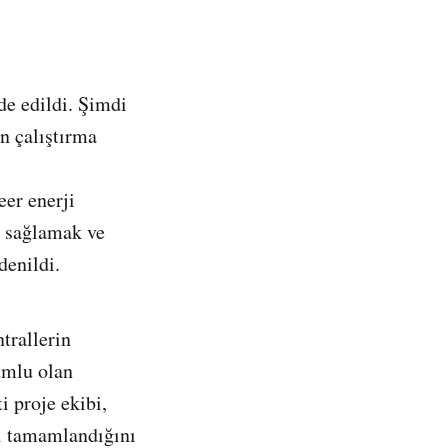
de edildi. Şimdi
n çalıştırma
eer enerji
i sağlamak ve
denildi.
trallerin
umlu olan
 proje ekibi,
ri tamamlandığını