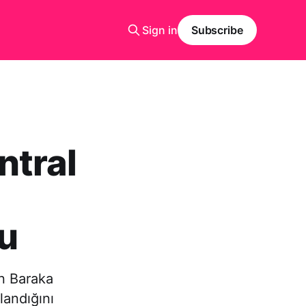
Sign in
Subscribe
ntral
u
en Baraka
landığını