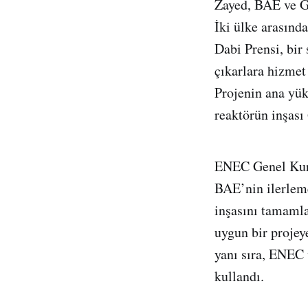
Zayed, BAE ve Gün
İki ülke arasınd
Dabi Prensi, bir
çıkarlara hizmet
Projenin ana yü
reaktörün inşası
ENEC Genel Kuru
BAE’nin ilerleme
inşasını tamamla
uygun bir projeye
yanı sıra, ENEC 
kullandı.