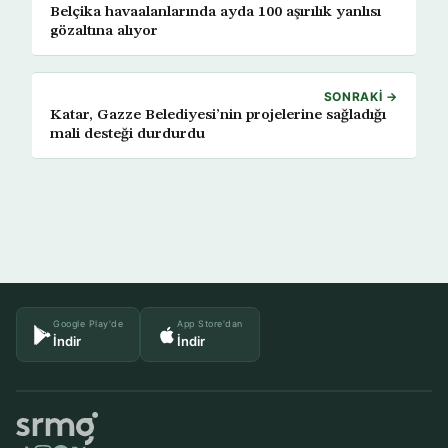
Belçika havaalanlarında ayda 100 aşırılık yanlısı
gözaltına alıyor
SONRAKI →
Katar, Gazze Belediyesi’nin projelerine sağladığı
mali desteği durdurdu
Google Play'de
App Store'dan
İndir
İndir