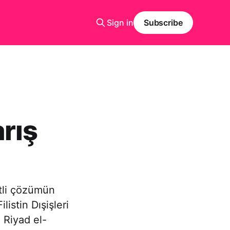
Sign in
Subscribe
rış
etli çözümün
listin Dışişleri
 Riyad el-