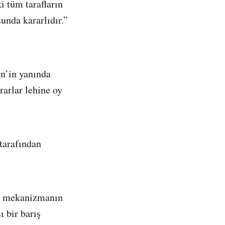
 tüm tarafların
sunda kararlıdır.”
in’in yanında
rarlar lehine oy
tarafından
ir mekanizmanın
ı bir barış