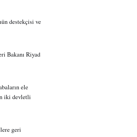
mün destekçisi ve
leri Bakanı Riyad
.
abaların ele
 iki devletli
lere geri