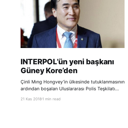
INTERPOL’ün yeni başkanı
Güney Kore’den
Çinli Mıng Hongvey’in ülkesinde tutuklanmasının
ardından boşalan Uluslararası Polis Teşkilatı
(INTERPOL) Başkanlığına Güney Koreli Kim
21 Kas 2018
1 min read
Jong Yang seçildi. INTERPOL Genel Kurulu’nun
Dubai’deki toplantısında yapılan seçimde,
oyların 3’te 2’sini kazanan Kim, teşkilatın yeni