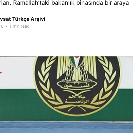
rian, Ramallah’taki bakanlık binasında bir araya
vsat Türkçe Arşivi
18
•
1 min read