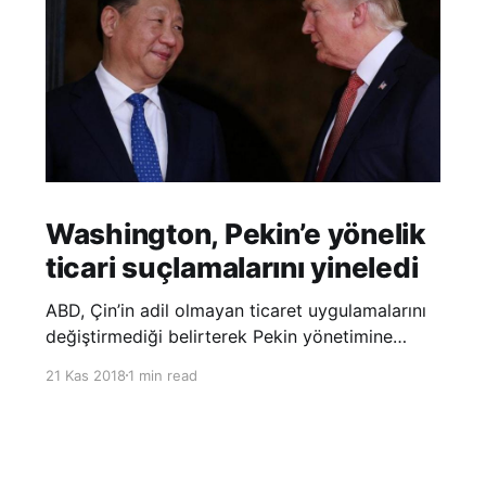
Washington, Pekin’e yönelik
ticari suçlamalarını yineledi
ABD, Çin’in adil olmayan ticaret uygulamalarını
değiştirmediği belirterek Pekin yönetimine
yönelik suçlamalarını yineledi. ABD Ticaret
21 Kas 2018
1 min read
Temsilciliği’nin Çin’in fikri mülkiyet ve teknoloji
transfer politikalarına dair hazırladığı ‘Section
301’ adlı soruşturma raporunun güncellenmiş
halinde