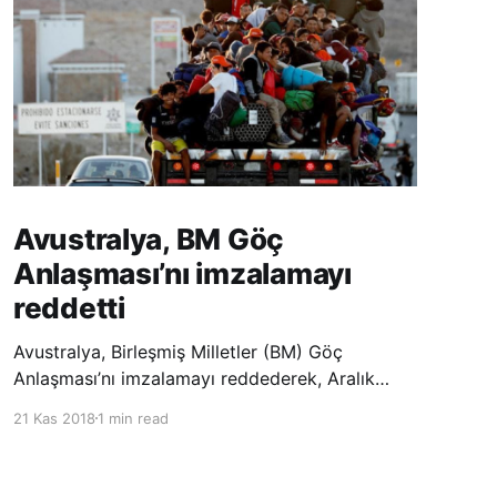
Avustralya, BM Göç
Anlaşması’nı imzalamayı
reddetti
Avustralya, Birleşmiş Milletler (BM) Göç
Anlaşması’nı imzalamayı reddederek, Aralık
ayında Fas’ta düzenlenecek olan uluslararası
21 Kas 2018
1 min read
konferansta BM üyesi ülkeler tarafından
imzalanması beklenen Küresel Göç
Sözleşmesi’ne katılmayacağını açıklayan