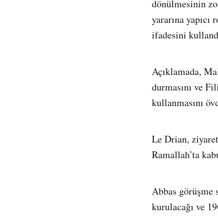
dönülmesinin zor
yararına yapıcı r
ifadesini kulland
Açıklamada, Mali
durmasını ve Fili
kullanmasını övd
Le Drian, ziyare
Ramallah’ta kabu
Abbas görüşme sı
kurulacağı ve 196