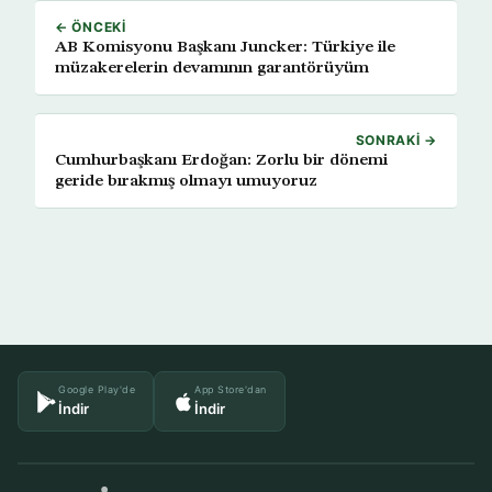
← ÖNCEKI
AB Komisyonu Başkanı Juncker: Türkiye ile
müzakerelerin devamının garantörüyüm
SONRAKI →
Cumhurbaşkanı Erdoğan: Zorlu bir dönemi
geride bırakmış olmayı umuyoruz
Google Play'de
App Store'dan
İndir
İndir