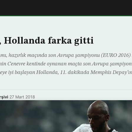
, Hollanda farka gitti
ımı, hazırlık maçında son Avrupa şampiyonu (EURO 2016) P
e’nin Cenevre kentinde oynanan maçta son Avrupa şampiyon
eye iyi başlayan Hollanda, 11. dakikada Memphis Depay’ın 
rşivi
·
27 Mart 2018