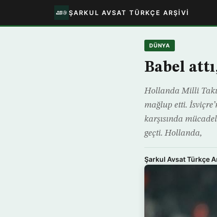
ŞARKUL AVSAT TÜRKÇE ARŞIVI
DÜNYA
Babel attı
Hollanda Milli Tak
mağlup etti. İsviçr
karşısında mücadel
geçti. Hollanda,
Şarkul Avsat Türkçe A