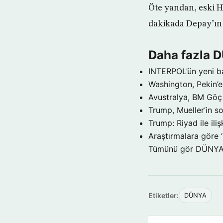
Öte yandan, eski Ho
dakikada Depay’ın 
Daha fazla 
INTERPOL’ün yeni b
Washington, Pekin’e 
Avustralya, BM Göç 
Trump, Mueller’in so
Trump: Riyad ile il
Araştırmalara göre 
Tümünü gör DÜNY
Etiketler:
DÜNYA