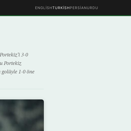
ENGLISH
TURKISH
PERSIAN
URDU
ortekiz’i 3-0
u Portekiz
golüyle 1-0 öne