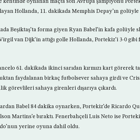
re kentinde oynanan maçta son Avrupa şampiyonu Portek
layan Hollanda, 11. dakikada Memphis Depay’ın golüyle 1
ada Beşiktaş’ta forma giyen Ryan Babel’in kafa golüyle sk
rgil van Dijk’in attığı golle Hollanda, Portekiz’i 3-0 gibi f
ncelo 61. dakikada ikinci sarıdan kırmızı kart görerek ta
luktan faydalanan birkaç futbolsever sahaya girdi ve Cr
lik görevlileri sahaya girenleri dışarıya çıkardı.
ulardan Babel 84 dakika oynarken, Portekiz’de Ricardo Q
son Martins’e bıraktı. Fenerbahçeli Luis Neto ise Portek
do’nun yerine oyuna dahil oldu.