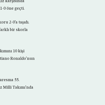
iz karşısında
-0 öne geçti.
oru 2-0’a taşıdı.
arklı bir skorla
kımını 10 kişi
istiano Ronaldo’nun
uaresma 55.
iz Milli Takımı’nda