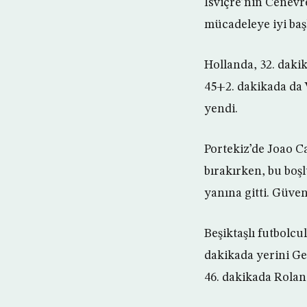
İsviçre’nin Cenev
mücadeleye iyi baş
Hollanda, 32. dakik
45+2. dakikada da Vi
yendi.
Portekiz’de Joao Ca
bırakırken, bu boş
yanına gitti. Güven
Beşiktaşlı futbolc
dakikada yerini Gel
46. dakikada Rolan