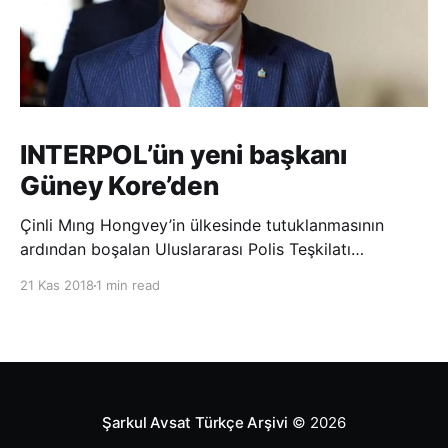
INTERPOL’ün yeni başkanı
Güney Kore’den
Çinli Mıng Hongvey’in ülkesinde tutuklanmasının
ardından boşalan Uluslararası Polis Teşkilatı
(INTERPOL) Başkanlığına Güney Koreli Kim Jong Yang
21 Kas 2018
1 min read
seçildi. INTERPOL Genel Kurulu’nun Dubai’deki
toplantısında yapılan seçimde, oyların 3’te 2’sini
kazanan Kim, teşkilatın yeni
Şarkul Avsat Türkçe Arşivi
© 2026