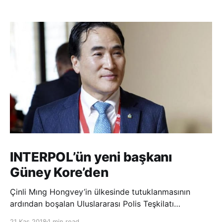
INTERPOL’ün yeni başkanı
Güney Kore’den
Çinli Mıng Hongvey’in ülkesinde tutuklanmasının
ardından boşalan Uluslararası Polis Teşkilatı
(INTERPOL) Başkanlığına Güney Koreli Kim Jong Yang
21 Kas 2018
1 min read