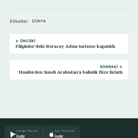
Etiketler:
DÜNYA
← ÖNCEKI
Filipinler’deki Boracay Adası turizme kapatıldı
SONRAKI →
Husilerden Suudi Arabistan’a balistik füze fırlattı
Google Play'de
App Store'dan
İndir
İndir