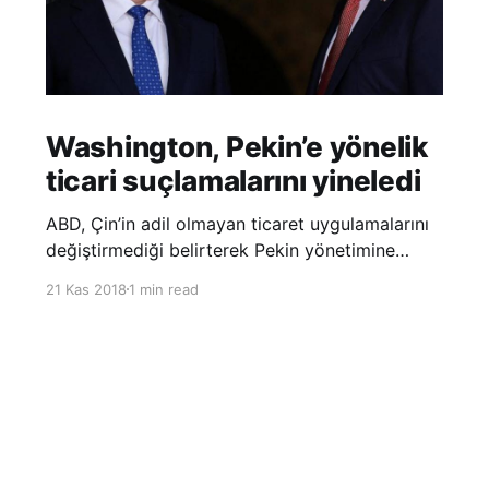
Washington, Pekin’e yönelik
ticari suçlamalarını yineledi
ABD, Çin’in adil olmayan ticaret uygulamalarını
değiştirmediği belirterek Pekin yönetimine
yönelik suçlamalarını yineledi. ABD Ticaret
21 Kas 2018
1 min read
Temsilciliği’nin Çin’in fikri mülkiyet ve teknoloji
transfer politikalarına dair hazırladığı ‘Section
301’ adlı soruşturma raporunun güncellenmiş
halinde