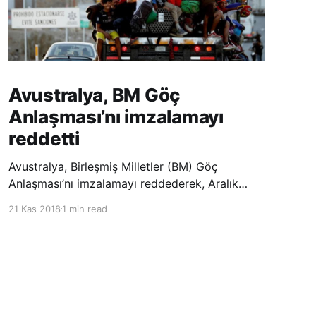
Avustralya, BM Göç
Anlaşması’nı imzalamayı
reddetti
Avustralya, Birleşmiş Milletler (BM) Göç
Anlaşması’nı imzalamayı reddederek, Aralık
ayında Fas’ta düzenlenecek olan uluslararası
21 Kas 2018
1 min read
konferansta BM üyesi ülkeler tarafından
imzalanması beklenen Küresel Göç
Sözleşmesi’ne katılmayacağını açıklayan
ülkelerin yer aldığı uzun listeye dahil oldu.