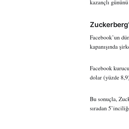
kazançlı gününü 
Zuckerberg’i
Facebook’un dün
kapanışında şirk
Facebook kurucus
dolar (yüzde 8,9)
Bu sonuçla, Zuck
sıradan 5’incili