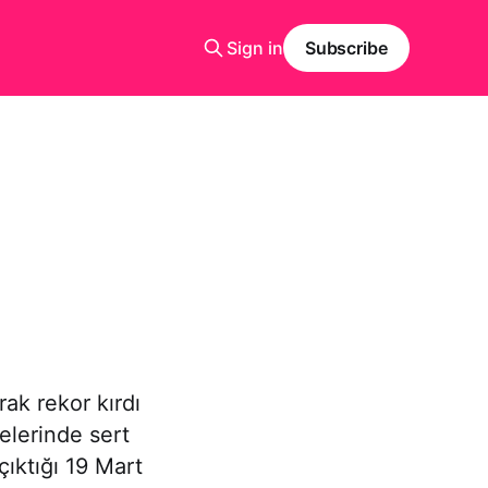
Sign in
Subscribe
ak rekor kırdı
selerinde sert
çıktığı 19 Mart