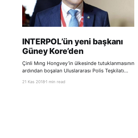
INTERPOL’ün yeni başkanı
Güney Kore’den
Çinli Mıng Hongvey’in ülkesinde tutuklanmasının
ardından boşalan Uluslararası Polis Teşkilatı
(INTERPOL) Başkanlığına Güney Koreli Kim
21 Kas 2018
1 min read
Jong Yang seçildi. INTERPOL Genel Kurulu’nun
Dubai’deki toplantısında yapılan seçimde,
oyların 3’te 2’sini kazanan Kim, teşkilatın yeni