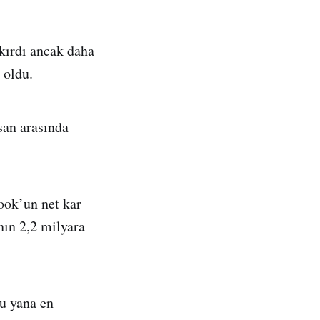
 kırdı ancak daha
 oldu.
san arasında
ook’un net kar
ının 2,2 milyara
u yana en