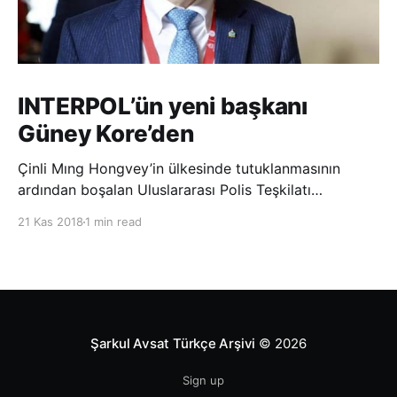
INTERPOL’ün yeni başkanı
Güney Kore’den
Çinli Mıng Hongvey’in ülkesinde tutuklanmasının
ardından boşalan Uluslararası Polis Teşkilatı
(INTERPOL) Başkanlığına Güney Koreli Kim Jong Yang
21 Kas 2018
1 min read
seçildi. INTERPOL Genel Kurulu’nun Dubai’deki
toplantısında yapılan seçimde, oyların 3’te 2’sini
kazanan Kim, teşkilatın yeni
Şarkul Avsat Türkçe Arşivi
© 2026
Sign up