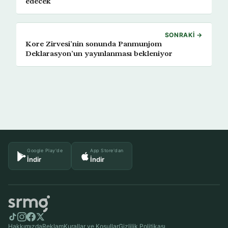
edecek
SONRAKI →
Kore Zirvesi’nin sonunda Panmunjom
Deklarasyon’un yayınlanması bekleniyor
Google Play'de
App Store'dan
İndir
İndir
Hakkımızda
Reklam
Kurallar ve Koşullar
Gizlilik Politikası