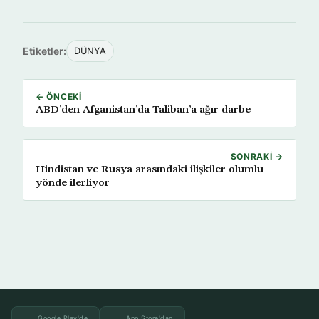
Etiketler:
DÜNYA
← ÖNCEKI
ABD’den Afganistan’da Taliban’a ağır darbe
SONRAKI →
Hindistan ve Rusya arasındaki ilişkiler olumlu
yönde ilerliyor
Google Play'de
App Store'dan