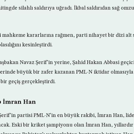
 mitingde silahlı saldırıya uğradı. İkbal saldırıdan sağ om
mahkeme kararlarına rağmen, parti nihayet bir dizi alt 
asılığını kesinleştirdi.
şbakan Navaz Şerif’in yerine, Şahid Hakan Abbasi geçic
mlerinde büyük bir zafer kazanan PML-N iktidar olmasıyla
bir geçiş gerçekleştirdi.
p İmran Han
erif’in partisi PML-N’in en büyük rakibi, İmran Han, lide
acak. Eski bir kriket şampiyonu olan İmran Han, yıllardır