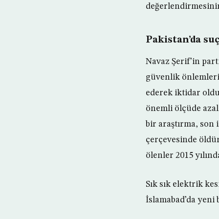
değerlendirmesinin
Pakistan’da suç
Navaz Şerif’in par
güvenlik önlemleri
ederek iktidar oldu
önemli ölçüde azal
bir araştırma, son i
çerçevesinde öldür
ölenler 2015 yılında
Sık sık elektrik ke
İslamabad’da yeni b