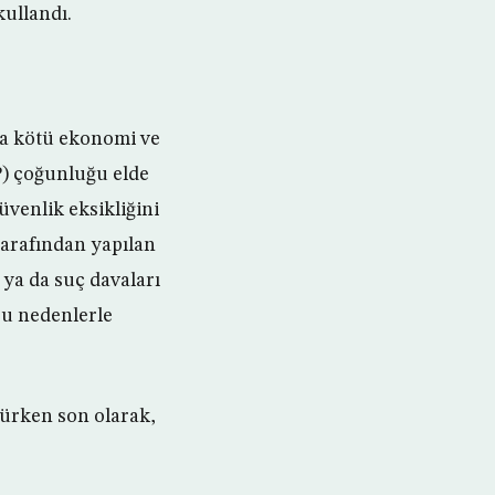
kullandı.
da kötü ekonomi ve
P) çoğunluğu elde
üvenlik eksikliğini
tarafından yapılan
n ya da suç davaları
Bu nedenlerle
lürken son olarak,