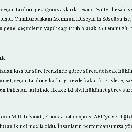
seçim tarihini geçtiğimiz aylarda resmi Twitter hesabı ve
urmuştu. Cumhurbaşkanı Memnun Hüseyin’in Sözcüsü ise,
genel seçimlerin yapılacağı tarih olarak 25 Temmuz’u 
ak
tadan kısa bir süre içerisinde görev süresi dolacak hük
ümet, seçim tarihine kadar görevde kalacak. Böylece, say
den Pakistan tarihinde ilk kez iki sivil hükümet görev sü
kanı Miftah İsmail, Fransız haber ajansı AFP’ye verdiği 
duran ikinci meclis oldu. İnsanların performansımıza yö