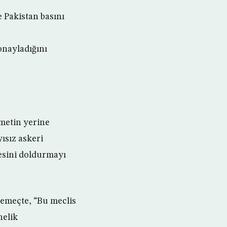
 Pakistan basını
onayladığını
ümetin yerine
ısız askeri
resini doldurmayı
demeçte, “Bu meclis
nelik