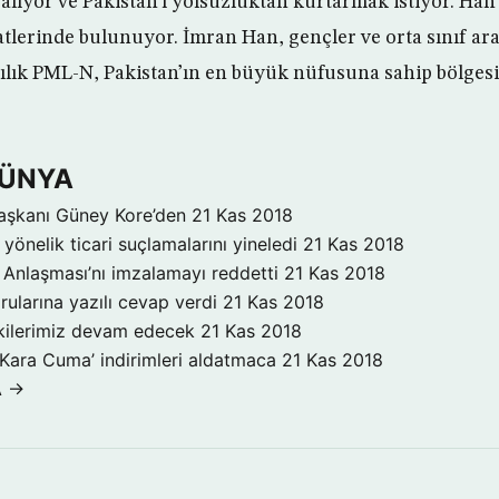
alıyor ve Pakistan’ı yolsuzluktan kurtarmak istiyor. Han 
aatlerinde bulunuyor. İmran Han, gençler ve orta sınıf a
ılık PML-N, Pakistan’ın en büyük nüfusuna sahip bölgesi
DÜNYA
aşkanı Güney Kore’den
21 Kas 2018
yönelik ticari suçlamalarını yineledi
21 Kas 2018
Anlaşması’nı imzalamayı reddetti
21 Kas 2018
rularına yazılı cevap verdi
21 Kas 2018
işkilerimiz devam edecek
21 Kas 2018
‘Kara Cuma’ indirimleri aldatmaca
21 Kas 2018
A →