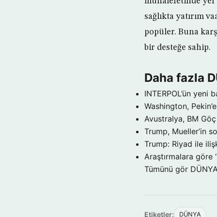
muhalefetinde yer 
sağlıkta yatırım v
popüler. Buna karş
bir desteğe sahip.
Daha fazla 
INTERPOL’ün yeni b
Washington, Pekin’e 
Avustralya, BM Göç 
Trump, Mueller’in so
Trump: Riyad ile il
Araştırmalara göre 
Tümünü gör DÜNY
Etiketler:
DÜNYA