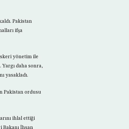
aldı. Pakistan
lları ifşa
askeri yönetim ile
. Yargı daha sonra,
nı yasakladı.
un Pakistan ordusu
nı ihlal ettiği
ri Bakanı İhsan