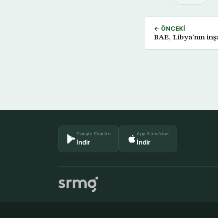
← ÖNCEKI
BAE, Libya’nın inş
Google Play'de
App Store'dan
İndir
İndir