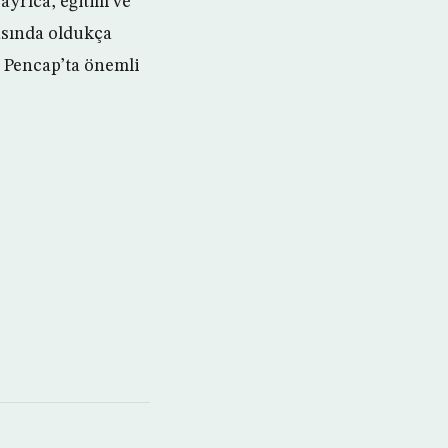
ayrıca, eğitim ve
rasında oldukça
 Pencap’ta önemli