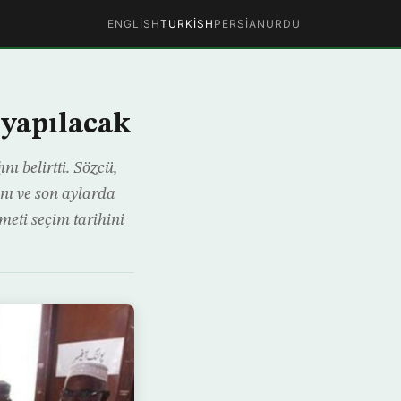
ENGLISH
TURKISH
PERSIAN
URDU
 yapılacak
 belirtti. Sözcü,
ını ve son aylarda
meti seçim tarihini