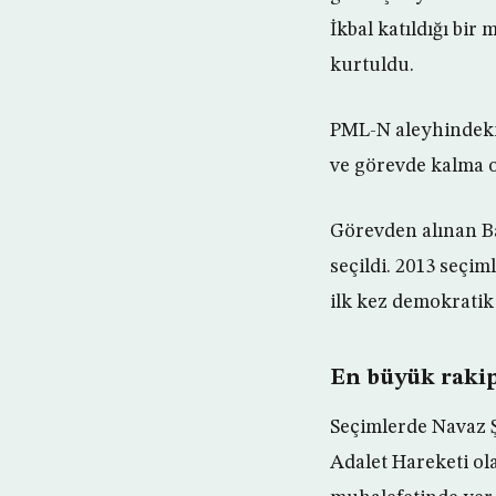
İkbal katıldığı bir
kurtuldu.
PML-N aleyhindeki 
ve görevde kalma ol
Görevden alınan Ba
seçildi. 2013 seçi
ilk kez demokratik 
En büyük raki
Seçimlerde Navaz Ş
Adalet Hareketi ol