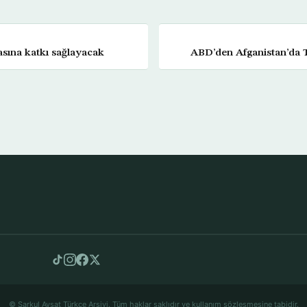
asına katkı sağlayacak
ABD’den Afganistan’da T
© Şarkul Avsat Türkçe Arşivi. Tüm haklar saklıdır ve kullanım sözleşmesine tabidir.