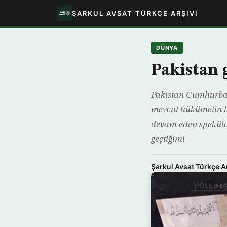
ŞARKUL AVSAT TÜRKÇE ARŞIVI
DÜNYA
Pakistan 
Pakistan Cumhurbaşk
mevcut hükümetin bi
devam eden spekülas
geçtiğimi
Şarkul Avsat Türkçe A