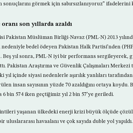
 sonuçlarını görmek için sabırsızlanıyoruz” ifadelerini 
 oranı son yıllarda azaldı
tisi Pakistan Müslüman Birliği-Navaz (PML-N) 2013 yılın
 nedeniyle bedel ödeyen Pakistan Halk Partisi’nden (PH
. Beş yıl sonra, PML-N iyi bir performans sergileyerek, g
ttı. Pakistan Araştırma ve Güvenlik Çalışmaları Merkezi 
ki yıl içinde siyasi nedenlerle aşırılık yanlıları tarafında
ülen insan sayısının yüzde 70 azaldığını ortaya koydu. 
 6 bin 574 iken geçtiğimiz yıl 2 bin 57’ye geriledi.
sintileri yaşanan ülkedeki enerji krizi büyük ölçüde çözü
ir uluslararası havaalanı ve çok sayıda duble yol yapıldı.