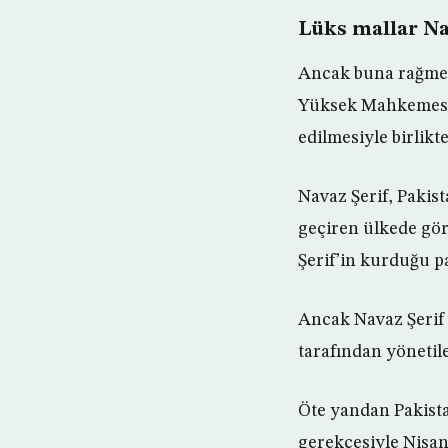
Lüks mallar Na
Ancak buna rağmen 
Yüksek Mahkemesi’n
edilmesiyle birlikt
Navaz Şerif, Pakist
geçiren ülkede gör
Şerif’in kurduğu p
Ancak Navaz Şerif 
tarafından yönetil
Öte yandan Pakista
gerekçesiyle Nisan