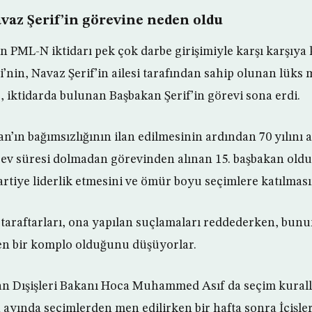
vaz Şerif’in görevine neden oldu
PML-N iktidarı pek çok darbe girişimiyle karşı karşıya k
in, Navaz Şerif’in ailesi tarafından sahip olunan lüks ma
e, iktidarda bulunan Başbakan Şerif’in görevi sona erdi.
an’ın bağımsızlığının ilan edilmesinin ardından 70 yılını 
ev süresi dolmadan görevinden alınan 15. başbakan oldu
artiye liderlik etmesini ve ömür boyu seçimlere katılması
taraftarları, ona yapılan suçlamaları reddederken, bun
en bir komplo olduğunu düşüyorlar.
n Dışişleri Bakanı Hoca Muhammed Asıf da seçim kuralları
 ayında seçimlerden men edilirken bir hafta sonra İçişle