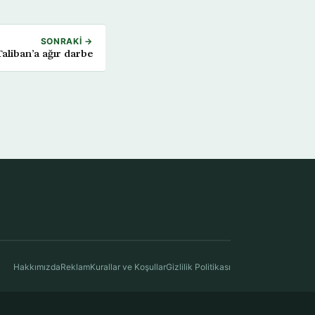
SONRAKI →
aliban’a ağır darbe
Hakkımızda
Reklam
Kurallar ve Koşullar
Gizlilik Politikası