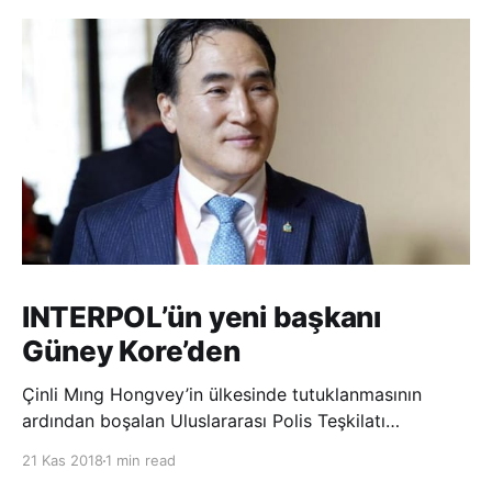
INTERPOL’ün yeni başkanı
Güney Kore’den
Çinli Mıng Hongvey’in ülkesinde tutuklanmasının
ardından boşalan Uluslararası Polis Teşkilatı
(INTERPOL) Başkanlığına Güney Koreli Kim Jong Yang
21 Kas 2018
1 min read
seçildi. INTERPOL Genel Kurulu’nun Dubai’deki